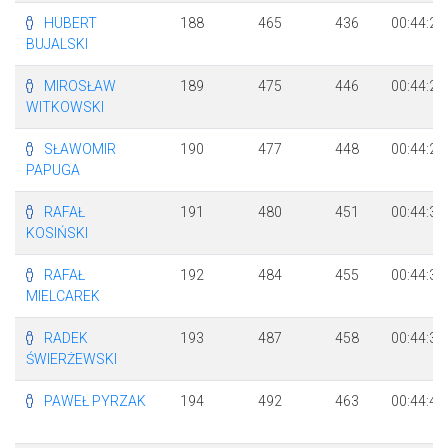
HUBERT
188
465
436
00:44:22
BUJALSKI
MIROSŁAW
189
475
446
00:44:26
WITKOWSKI
SŁAWOMIR
190
477
448
00:44:27
PAPUGA
RAFAŁ
191
480
451
00:44:30
KOSIŃSKI
RAFAŁ
192
484
455
00:44:34
MIELCAREK
RADEK
193
487
458
00:44:38
ŚWIERŻEWSKI
PAWEŁ PYRZAK
194
492
463
00:44:40