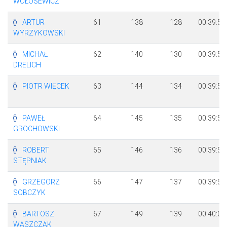
WOŁOSEWICZ
ARTUR
61
138
128
00:39:52
WYRZYKOWSKI
MICHAŁ
62
140
130
00:39:55
DRELICH
PIOTR WIĘCEK
63
144
134
00:39:57
PAWEŁ
64
145
135
00:39:57
GROCHOWSKI
ROBERT
65
146
136
00:39:59
STĘPNIAK
GRZEGORZ
66
147
137
00:39:59
SOBCZYK
BARTOSZ
67
149
139
00:40:00
WASZCZAK