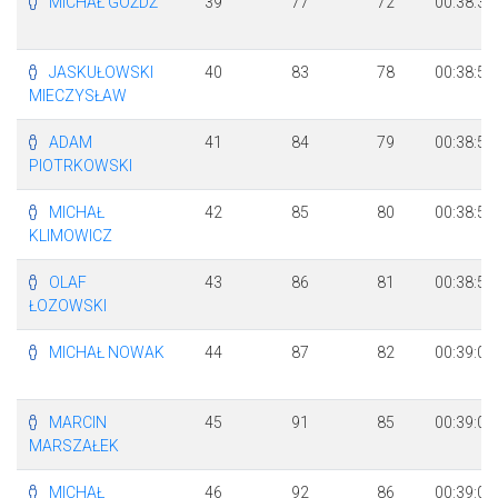
MICHAŁ GÓŹDŹ
39
77
72
00:38:35
JASKUŁOWSKI
40
83
78
00:38:53
MIECZYSŁAW
ADAM
41
84
79
00:38:53
PIOTRKOWSKI
MICHAŁ
42
85
80
00:38:53
KLIMOWICZ
OLAF
43
86
81
00:38:58
ŁOZOWSKI
MICHAŁ NOWAK
44
87
82
00:39:01
MARCIN
45
91
85
00:39:02
MARSZAŁEK
MICHAŁ
46
92
86
00:39:04