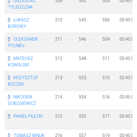
GRZEGORZ
209
542
505
00:45:02
TYLISZCZAK
ŁUKASZ
210
543
506
00:45:02
BOROWY
OLEKSANDR
211
546
509
00:45:03
PYLNIEV
MATEUSZ
212
548
511
00:45:04
KOWALSKI
KRZYSZTOF
213
553
515
00:45:06
BUCZEK
NIKODEM
214
554
516
00:45:07
DOBOSIEWICZ
PAWEŁ PILECKI
215
555
517
00:45:07
TOMASZ WNUK
216
557
519
00:45:07