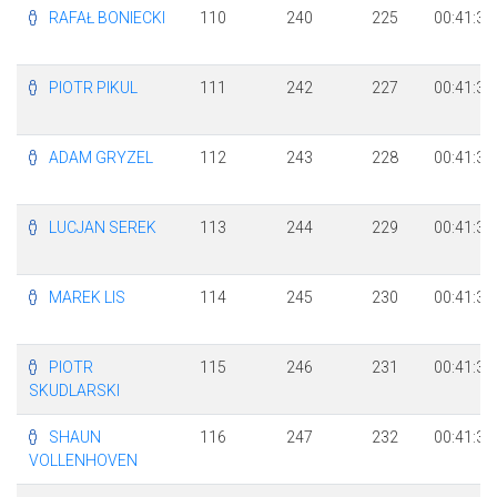
RAFAŁ BONIECKI
110
240
225
00:41:31
PIOTR PIKUL
111
242
227
00:41:33
ADAM GRYZEL
112
243
228
00:41:34
LUCJAN SEREK
113
244
229
00:41:34
MAREK LIS
114
245
230
00:41:35
PIOTR
115
246
231
00:41:36
SKUDLARSKI
SHAUN
116
247
232
00:41:39
VOLLENHOVEN