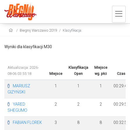
Biegnij Warszawo 2019
Klasyfikacja:
Wyniki dla klasyfikacji M30
Aktualizacja: 2026-
Klasyfikacja
Miejsce
08-06 03:55:18
Miejsce
Open
wg. płci
Czas
MARIUSZ
1
1
1
00:29:41
GIŻYŃSKI
YARED
2
2
2
00:29:58
SHEGUMO
FABIAN FLOREK
3
8
8
00:32:59