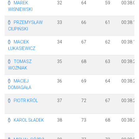
MAREK
32
64
59
00:38:04
WIŚNIEWSKI
PRZEMYSŁAW
33
66
61
00:38:16
CIUPIŃSKI
MACIEK
34
67
62
00:38:17
ŁUKASIEWICZ
TOMASZ
35
68
63
00:38:21
WOŹNIAK
MACIEJ
36
69
64
00:38:23
DOMAGAŁA
PIOTR KRÓL
37
72
67
00:38:27
KAROL SŁADEK
38
73
68
00:38:27