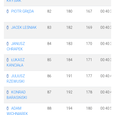
KRYSIAK
PIOTR GRĘDA
82
180
167
00:40:36
JACEK LEŚNIAK
83
182
169
00:40:37
JANUSZ
84
183
170
00:40:39
CHRAPEK
ŁUKASZ
85
184
171
00:40:39
KANCIAŁA
JULIUSZ
86
191
177
00:40:45
RZEWUSKI
KONRAD
87
192
178
00:40:49
BARASIŃSKI
ADAM
88
194
180
00:40:53
WICHNIAREK