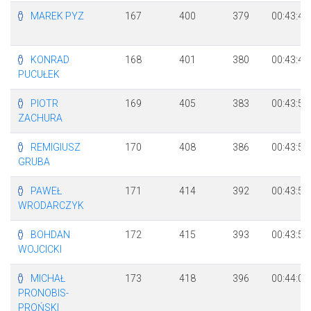
MAREK PYZ
167
400
379
00:43:47
KONRAD
168
401
380
00:43:48
PUCUŁEK
PIOTR
169
405
383
00:43:50
ZACHURA
REMIGIUSZ
170
408
386
00:43:54
GRUBA
PAWEŁ
171
414
392
00:43:59
WRODARCZYK
BOHDAN
172
415
393
00:43:59
WOJCICKI
MICHAŁ
173
418
396
00:44:00
PRONOBIS-
PROŃSKI