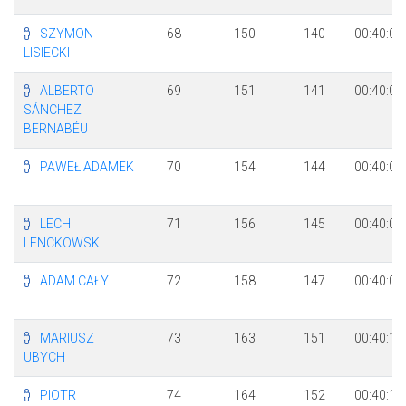
SZYMON
68
150
140
00:40:01
LISIECKI
ALBERTO
69
151
141
00:40:01
SÁNCHEZ
BERNABÉU
PAWEŁ ADAMEK
70
154
144
00:40:05
LECH
71
156
145
00:40:07
LENCKOWSKI
ADAM CAŁY
72
158
147
00:40:09
MARIUSZ
73
163
151
00:40:14
UBYCH
PIOTR
74
164
152
00:40:16