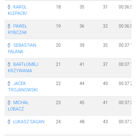
KAROL
18
35
31
00:36:52
KLEPACKI
PAWEŁ
19
36
32
00:36:56
RYBCZAK
SEBASTIAN
20
39
35
00:37:10
FALANA
BARTŁOMIEJ
21
41
37
00:37:13
KRZYWANIA
JACEK
22
44
40
00:37:23
TROJANOWSKI
MICHAŁ
23
45
41
00:37:26
ŁOBACZ
ŁUKASZ SAGAN
24
48
43
00:37:28