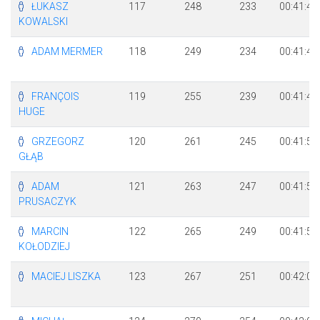
ŁUKASZ
117
248
233
00:41:40
KOWALSKI
ADAM MERMER
118
249
234
00:41:43
FRANÇOIS
119
255
239
00:41:48
HUGE
GRZEGORZ
120
261
245
00:41:54
GŁĄB
ADAM
121
263
247
00:41:57
PRUSACZYK
MARCIN
122
265
249
00:41:58
KOŁODZIEJ
MACIEJ LISZKA
123
267
251
00:42:01