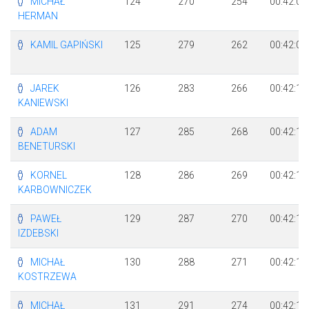
MICHAŁ
124
270
254
00:42:02
HERMAN
KAMIL GAPIŃSKI
125
279
262
00:42:08
JAREK
126
283
266
00:42:12
KANIEWSKI
ADAM
127
285
268
00:42:14
BENETURSKI
KORNEL
128
286
269
00:42:14
KARBOWNICZEK
PAWEŁ
129
287
270
00:42:16
IZDEBSKI
MICHAŁ
130
288
271
00:42:16
KOSTRZEWA
MICHAŁ
131
291
274
00:42:19