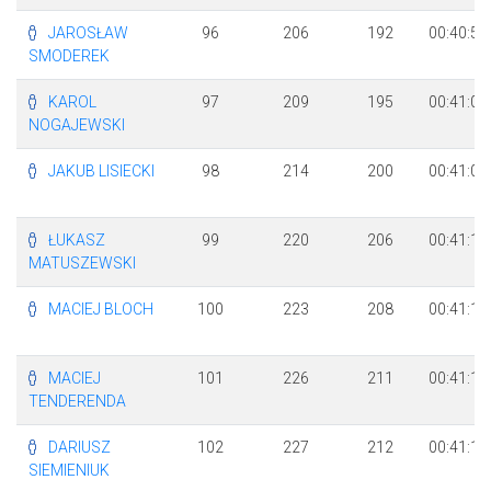
JAROSŁAW
96
206
192
00:40:59
SMODEREK
KAROL
97
209
195
00:41:03
NOGAJEWSKI
JAKUB LISIECKI
98
214
200
00:41:08
ŁUKASZ
99
220
206
00:41:14
MATUSZEWSKI
MACIEJ BLOCH
100
223
208
00:41:16
MACIEJ
101
226
211
00:41:18
TENDERENDA
DARIUSZ
102
227
212
00:41:19
SIEMIENIUK