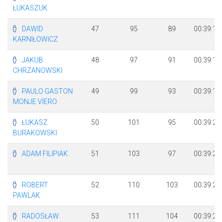
ŁUKASZUK
DAWID
47
95
89
00:39:10
KARNIŁOWICZ
JAKUB
48
97
91
00:39:15
CHRZANOWSKI
PAULO GASTON
49
99
93
00:39:17
MONJE VIERO
ŁUKASZ
50
101
95
00:39:21
BURAKOWSKI
ADAM FILIPIAK
51
103
97
00:39:22
ROBERT
52
110
103
00:39:28
PAWLAK
RADOSŁAW
53
111
104
00:39:29