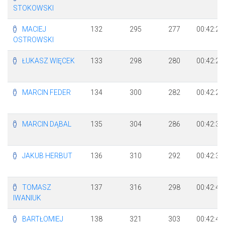
STOKOWSKI
MACIEJ
132
295
277
00:42:23
OSTROWSKI
ŁUKASZ WIĘCEK
133
298
280
00:42:28
MARCIN FEDER
134
300
282
00:42:28
MARCIN DĄBAL
135
304
286
00:42:33
JAKUB HERBUT
136
310
292
00:42:35
TOMASZ
137
316
298
00:42:40
IWANIUK
BARTŁOMIEJ
138
321
303
00:42:42