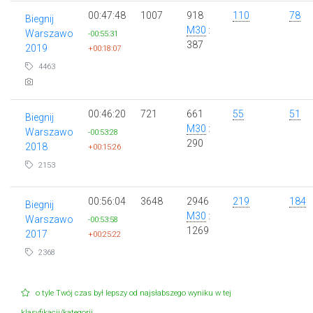
00:47:48
1007
918
110
78
Biegnij
M30
:
Warszawo
-00:55:31
387
2019
+00:18:07
4463
00:46:20
721
661
55
51
Biegnij
M30
:
Warszawo
-00:53:28
290
2018
+00:15:26
2153
00:56:04
3648
2946
219
184
Biegnij
M30
:
Warszawo
-00:53:58
1269
2017
+00:25:22
2368
o tyle Twój czas był lepszy od najsłabszego wyniku w tej
klasyfikacji/kategorii