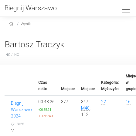
Biegnij Warszawo
Wyniki
Bartosz Traczyk
ING / ING
Miejs
Czas
Kategoria:
w
netto
Miejsce
Miejsce
Mężczyźni
grupi
00:43:26
377
347
22
16
Biegnij
M40
:
Warszawo
-00:55:21
112
2024
+00:12:40
3425