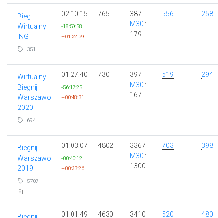
02:10:15
765
387
556
258
Bieg
M30
:
Wirtualny
-18:59:58
179
ING
+01:32:39
351
01:27:40
730
397
519
294
Wirtualny
M30
:
Biegnij
-56:17:25
167
Warszawo
+00:48:31
2020
694
01:03:07
4802
3367
703
398
Biegnij
M30
:
Warszawo
-00:40:12
1300
2019
+00:33:26
5707
01:01:49
4630
3410
520
480
Biegnij