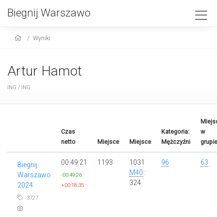
Biegnij Warszawo
Wyniki
Artur Hamot
ING / ING
Miejs
Czas
Kategoria:
w
netto
Miejsce
Miejsce
Mężczyźni
grupi
00:49:21
1193
1031
96
63
Biegnij
M40
:
Warszawo
-00:49:26
324
2024
+00:18:35
3727