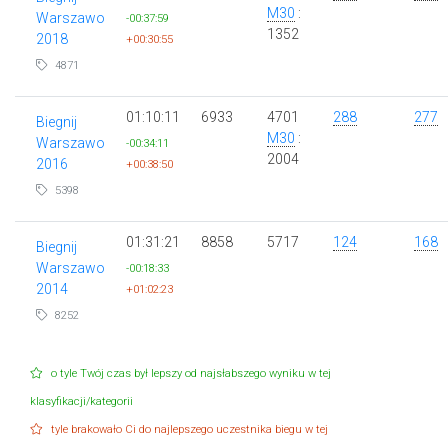
M30
:
Warszawo
-00:37:59
1352
2018
+00:30:55
4871
01:10:11
6933
4701
288
277
Biegnij
M30
:
Warszawo
-00:34:11
2004
2016
+00:38:50
5398
01:31:21
8858
5717
124
168
Biegnij
Warszawo
-00:18:33
2014
+01:02:23
8252
o tyle Twój czas był lepszy od najsłabszego wyniku w tej
klasyfikacji/kategorii
tyle brakowało Ci do najlepszego uczestnika biegu w tej