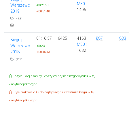
M30
:
Warszawo
-00:21:58
1496
2019
+00:51:40
4331
01:16:37
6425
4163
887
833
Biegnij
M30
:
Warszawo
-00:23:11
1632
2018
+00:45:43
3471
o tyle Twój czas był lepszy od najsłabszego wyniku w tej
klasyfikacji/kategorii
tyle brakowało Ci do najlepszego uczestnika biegu w tej
klasyfikacji/kategorii