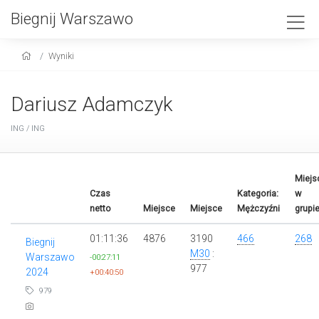
Biegnij Warszawo
Wyniki
Dariusz Adamczyk
ING / ING
Miejs
Czas
Kategoria:
w
netto
Miejsce
Miejsce
Mężczyźni
grupi
01:11:36
4876
3190
466
268
Biegnij
M30
:
Warszawo
-00:27:11
977
2024
+00:40:50
979