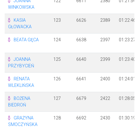
JOANNA
122
6611
2380
01:21:54
WINKOWSKA
KASIA
123
6626
2389
01:22:46
GŁOWACKA
BEATA GĘCA
124
6638
2397
01:23:27
JOANNA
125
6640
2399
01:23:40
PRZYBYCIEŃ
RENATA
126
6641
2400
01:24:01
WLEKLIŃSKA
BOŻENA
127
6679
2422
01:28:05
BIEDROŃ
GRAŻYNA
128
6692
2430
01:30:19
SMOCZYŃSKA