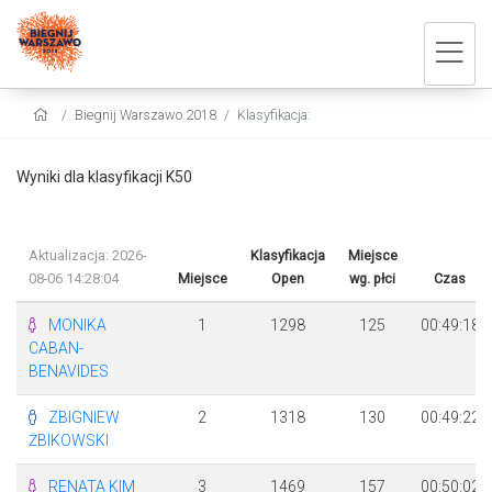
Biegnij Warszawo 2018
Klasyfikacja:
Wyniki dla klasyfikacji K50
Aktualizacja: 2026-
Klasyfikacja
Miejsce
08-06 14:28:04
Miejsce
Open
wg. płci
Czas
MONIKA
1
1298
125
00:49:18
CABAN-
BENAVIDES
ZBIGNIEW
2
1318
130
00:49:22
ŻBIKOWSKI
RENATA KIM
3
1469
157
00:50:02