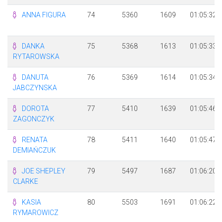
ANNA FIGURA
74
5360
1609
01:05:32
DANKA
75
5368
1613
01:05:33
RYTAROWSKA
DANUTA
76
5369
1614
01:05:34
JABCZYNSKA
DOROTA
77
5410
1639
01:05:46
ZAGONCZYK
RENATA
78
5411
1640
01:05:47
DEMIAŃCZUK
JOE SHEPLEY
79
5497
1687
01:06:20
CLARKE
KASIA
80
5503
1691
01:06:22
RYMAROWICZ