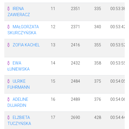
IRENA
11
2351
335
00:53:38
ZAWIERACZ
MAŁGORZATA
12
2371
340
00:53:42
SKURCZYŃSKA
ZOFIA KACHEL
13
2416
355
00:53:52
EWA
14
2432
358
00:53:55
ŁUNIEWSKA
ULRIKE
15
2484
375
00:54:05
FUHRMANN
ADELINE
16
2489
376
00:54:06
DUJARDIN
ELŻBIETA
17
2690
428
00:54:44
TUCZYŃSKA