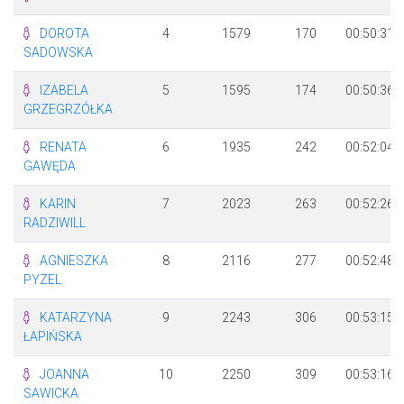
DOROTA
4
1579
170
00:50:31
SADOWSKA
IZABELA
5
1595
174
00:50:36
GRZEGRZÓŁKA
RENATA
6
1935
242
00:52:04
GAWĘDA
KARIN
7
2023
263
00:52:26
RADZIWILL
AGNIESZKA
8
2116
277
00:52:48
PYZEL
KATARZYNA
9
2243
306
00:53:15
ŁAPIŃSKA
JOANNA
10
2250
309
00:53:16
SAWICKA