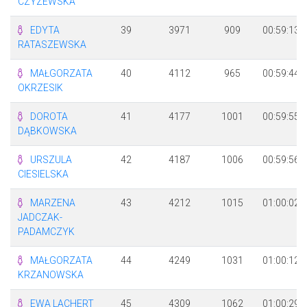
CZYZEWSKA
EDYTA
39
3971
909
00:59:13
RATASZEWSKA
MAŁGORZATA
40
4112
965
00:59:44
OKRZESIK
DOROTA
41
4177
1001
00:59:55
DĄBKOWSKA
URSZULA
42
4187
1006
00:59:56
CIESIELSKA
MARZENA
43
4212
1015
01:00:02
JADCZAK-
PADAMCZYK
MAŁGORZATA
44
4249
1031
01:00:12
KRZANOWSKA
EWA LACHERT
45
4309
1062
01:00:29