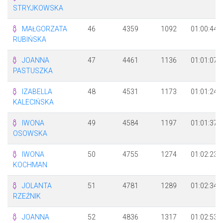
STRYJKOWSKA
MAŁGORZATA
46
4359
1092
01:00:44
RUBIŃSKA
JOANNA
47
4461
1136
01:01:07
PASTUSZKA
IZABELLA
48
4531
1173
01:01:24
KALECIŃSKA
IWONA
49
4584
1197
01:01:37
OSOWSKA
IWONA
50
4755
1274
01:02:23
KOCHMAN
JOLANTA
51
4781
1289
01:02:34
RZEŹNIK
JOANNA
52
4836
1317
01:02:53