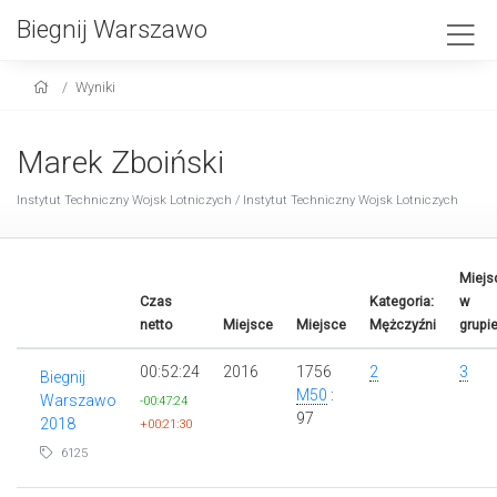
Biegnij Warszawo
Wyniki
Marek Zboiński
Instytut Techniczny Wojsk Lotniczych / Instytut Techniczny Wojsk Lotniczych
Miejs
Czas
Kategoria:
w
netto
Miejsce
Miejsce
Mężczyźni
grupi
00:52:24
2016
1756
2
3
Biegnij
M50
:
Warszawo
-00:47:24
97
2018
+00:21:30
6125