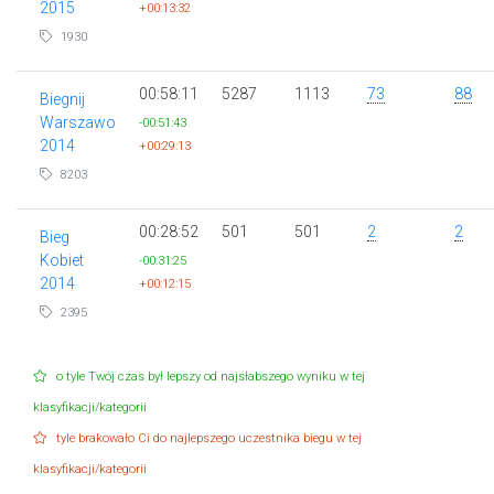
2015
+00:13:32
1930
00:58:11
5287
1113
73
88
Biegnij
Warszawo
-00:51:43
2014
+00:29:13
8203
00:28:52
501
501
2
2
Bieg
Kobiet
-00:31:25
2014
+00:12:15
2395
o tyle Twój czas był lepszy od najsłabszego wyniku w tej
klasyfikacji/kategorii
tyle brakowało Ci do najlepszego uczestnika biegu w tej
klasyfikacji/kategorii