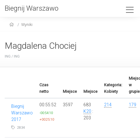
Biegnij Warszawo
Wyniki
Magdalena Chociej
ING / ING
Miejs
Czas
Kategoria:
w
netto
Miejsce
Miejsce
Kobiety
grupie
00:55:52
3597
683
214
179
Biegnij
K20
:
Warszawo
-00:54:10
203
2017
+00:25:10
2834