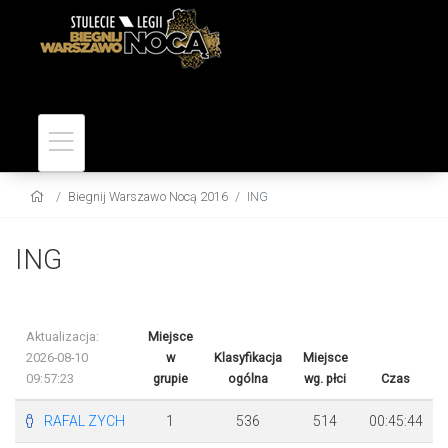
Biegnij Warszawo Nocą 2016
ING
ING
Aktualizacja:
Miejsce
2026-08-10
w
Klasyfikacja
Miejsce
09:57:23
grupie
ogólna
wg. płci
Czas
RAFAL ZYCH
1
536
514
00:45:44