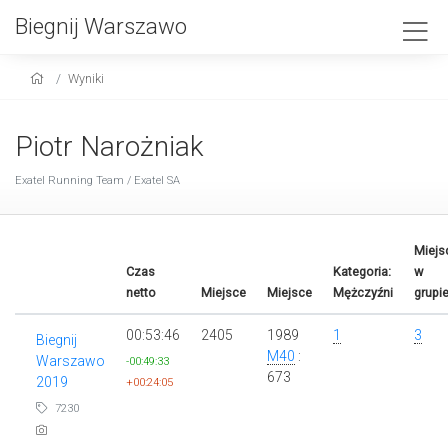
Biegnij Warszawo
Wyniki
Piotr Narożniak
Exatel Running Team / Exatel SA
Miejs
Czas
Kategoria:
w
netto
Miejsce
Miejsce
Mężczyźni
grupi
00:53:46
2405
1989
1
3
Biegnij
M40
:
Warszawo
-00:49:33
673
2019
+00:24:05
7230