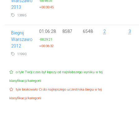
Warszawo
-00:46:31
2013
+00:30:45
13695
01:06:28
8587
6548
2
3
Biegnij
Warszawo
-00:29:21
2012
+00:36:32
11990
o tyle Twój czas był lepszy od najsłabszego wyniku w tej
klasyfikacji/kategorii
tyle brakowało Ci do najlepszego uczestnika biegu w tej
klasyfikacji/kategorii