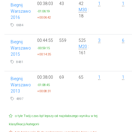
00:38:03
43
42
1
1
Biegnij
M30
:
Warszawo
-01:06:19
18
2016
+00:06:42
6684
00:44:55
559
525
3
6
Biegnij
M20
:
Warszawo
-00:59:15
161
2015
+00:14:35
8481
00:38:00
69
65
1
1
Biegnij
Warszawo
-01:08:45
2013
+00:08:31
4897
o tyle Twój czas był lepszy od najsłabszego wyniku w tej
klasyfikacji/kategorii