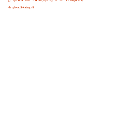
tyle brakowało Ci do najlepszego uczestnika biegu w tej
klasyfikacji/kategorii