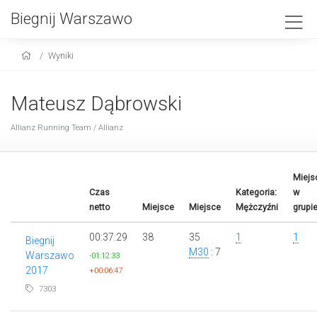
Biegnij Warszawo
Wyniki
Mateusz Dąbrowski
Allianz Running Team / Allianz
Miejs
Czas
Kategoria:
w
netto
Miejsce
Miejsce
Mężczyźni
grupi
00:37:29
38
35
1
1
Biegnij
M30
: 7
Warszawo
-01:12:33
2017
+00:06:47
7303