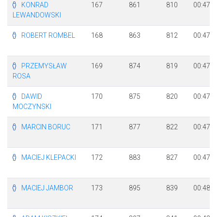
KONRAD
167
861
810
00:47:4
LEWANDOWSKI
ROBERT ROMBEL
168
863
812
00:47:4
PRZEMYSŁAW
169
874
819
00:47:5
ROSA
DAWID
170
875
820
00:47:5
MOCZYNSKI
MARCIN BORUC
171
877
822
00:47:5
MACIEJ KLEPACKI
172
883
827
00:47:5
MACIEJ JAMBOR
173
895
839
00:48:0