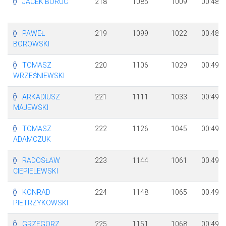
JACEK BORUC
218
1085
1009
00:48:5
PAWEŁ
219
1099
1022
00:48:5
BOROWSKI
TOMASZ
220
1106
1029
00:49:0
WRZEŚNIEWSKI
ARKADIUSZ
221
1111
1033
00:49:0
MAJEWSKI
TOMASZ
222
1126
1045
00:49:0
ADAMCZUK
RADOSŁAW
223
1144
1061
00:49:1
CIEPIELEWSKI
KONRAD
224
1148
1065
00:49:1
PIETRZYKOWSKI
GRZEGORZ
225
1151
1068
00:49:1