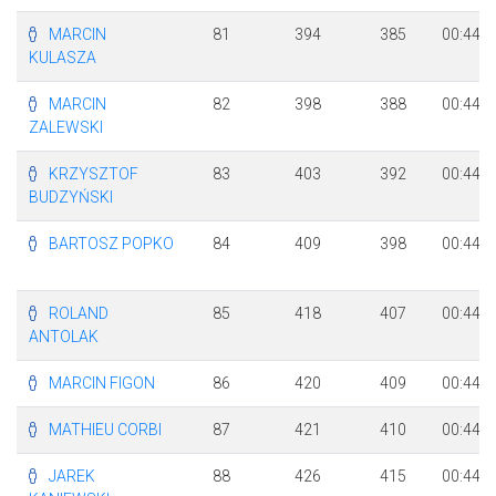
MARCIN
81
394
385
00:44:3
KULASZA
MARCIN
82
398
388
00:44:3
ZALEWSKI
KRZYSZTOF
83
403
392
00:44:3
BUDZYŃSKI
BARTOSZ POPKO
84
409
398
00:44:4
ROLAND
85
418
407
00:44:4
ANTOLAK
MARCIN FIGON
86
420
409
00:44:4
MATHIEU CORBI
87
421
410
00:44:4
JAREK
88
426
415
00:44:5