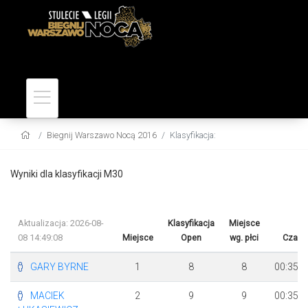
Biegnij Warszawo Nocą 2016
Klasyfikacja:
Wyniki dla klasyfikacji M30
Aktualizacja: 2026-08-
Klasyfikacja
Miejsce
08 14:49:08
Miejsce
Open
wg. płci
Czas
GARY BYRNE
1
8
8
00:35:4
MACIEK
2
9
9
00:35:5