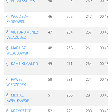
ADAM SKOREK
45
243
239
00:43:0
WOJCIECH
46
252
247
00:43:1
KŁOSOWSKI
VICTOR JIMENEZ
47
264
257
00:43:2
VELAZQUEZ
MARIUSZ
48
268
261
00:43:2
WESOŁOWSKI
KAMIL KUGAUDO
49
271
264
00:43:3
PAWEŁ
50
281
274
00:43:3
WIECZOREK
MICHAŁ
51
288
281
00:43:4
KWIATKOWSKI
KRZYSZTOF
52
290
283
00:43:4