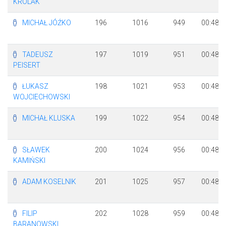
KRÓLAK
MICHAŁ JÓŹKO
196
1016
949
00:48:3
TADEUSZ
197
1019
951
00:48:3
PEISERT
ŁUKASZ
198
1021
953
00:48:3
WOJCIECHOWSKI
MICHAŁ KLUSKA
199
1022
954
00:48:3
SŁAWEK
200
1024
956
00:48:3
KAMIŃSKI
ADAM KOSELNIK
201
1025
957
00:48:3
FILIP
202
1028
959
00:48:4
BARANOWSKI