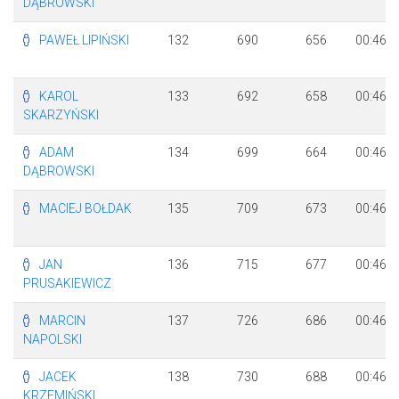
DĄBROWSKI
PAWEŁ LIPIŃSKI
132
690
656
00:46:4
KAROL
133
692
658
00:46:4
SKARZYŃSKI
ADAM
134
699
664
00:46:4
DĄBROWSKI
MACIEJ BOŁDAK
135
709
673
00:46:5
JAN
136
715
677
00:46:5
PRUSAKIEWICZ
MARCIN
137
726
686
00:46:5
NAPOLSKI
JACEK
138
730
688
00:46:5
KRZEMIŃSKI