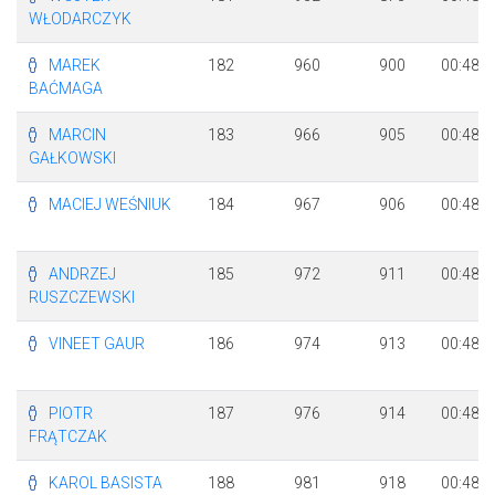
WŁODARCZYK
MAREK
182
960
900
00:48:2
BAĆMAGA
MARCIN
183
966
905
00:48:2
GAŁKOWSKI
MACIEJ WEŚNIUK
184
967
906
00:48:2
ANDRZEJ
185
972
911
00:48:2
RUSZCZEWSKI
VINEET GAUR
186
974
913
00:48:2
PIOTR
187
976
914
00:48:2
FRĄTCZAK
KAROL BASISTA
188
981
918
00:48:2