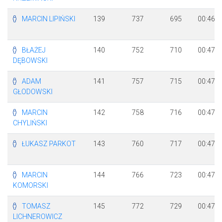
MARCIN LIPIŃSKI
139
737
695
00:46:5
BŁAŻEJ
140
752
710
00:47:0
DĘBOWSKI
ADAM
141
757
715
00:47:0
GŁODOWSKI
MARCIN
142
758
716
00:47:0
CHYLIŃSKI
ŁUKASZ PARKOT
143
760
717
00:47:0
MARCIN
144
766
723
00:47:0
KOMORSKI
TOMASZ
145
772
729
00:47:1
LICHNEROWICZ