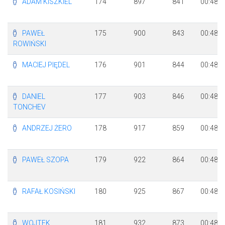
ADAM KISZKIEL
174
897
841
00:48:0
PAWEŁ
175
900
843
00:48:0
ROWIŃSKI
MACIEJ PIĘDEL
176
901
844
00:48:0
DANIEL
177
903
846
00:48:0
TONCHEV
ANDRZEJ ŻERO
178
917
859
00:48:0
PAWEŁ SZOPA
179
922
864
00:48:0
RAFAŁ KOSIŃSKI
180
925
867
00:48:0
WOJTEK
181
932
873
00:48:1