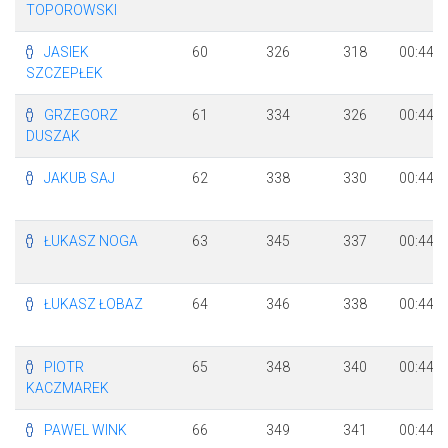
TOPOROWSKI
JASIEK
60
326
318
00:44:0
SZCZEPŁEK
GRZEGORZ
61
334
326
00:44:0
DUSZAK
JAKUB SAJ
62
338
330
00:44:0
ŁUKASZ NOGA
63
345
337
00:44:0
ŁUKASZ ŁOBAZ
64
346
338
00:44:1
PIOTR
65
348
340
00:44:1
KACZMAREK
PAWEL WINK
66
349
341
00:44:1