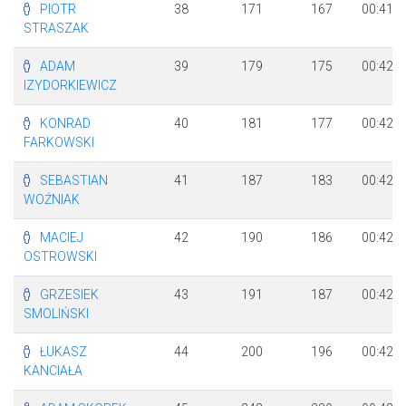
PIOTR
38
171
167
00:41:5
STRASZAK
ADAM
39
179
175
00:42:0
IZYDORKIEWICZ
KONRAD
40
181
177
00:42:0
FARKOWSKI
SEBASTIAN
41
187
183
00:42:1
WOŹNIAK
MACIEJ
42
190
186
00:42:1
OSTROWSKI
GRZESIEK
43
191
187
00:42:1
SMOLIŃSKI
ŁUKASZ
44
200
196
00:42:2
KANCIAŁA