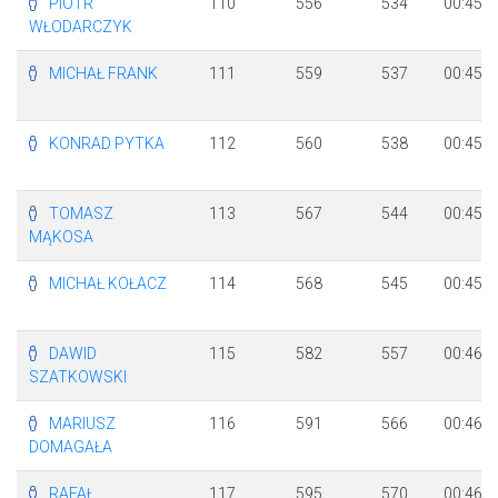
PIOTR
110
556
534
00:45:5
WŁODARCZYK
MICHAŁ FRANK
111
559
537
00:45:5
KONRAD PYTKA
112
560
538
00:45:5
TOMASZ
113
567
544
00:45:5
MĄKOSA
MICHAŁ KOŁACZ
114
568
545
00:45:5
DAWID
115
582
557
00:46:0
SZATKOWSKI
MARIUSZ
116
591
566
00:46:0
DOMAGAŁA
RAFAŁ
117
595
570
00:46:0