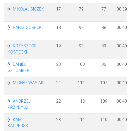
MIKOŁAJ SICZEK
17
79
77
00:39:5
RAFAŁ GÓRECKI
18
92
88
00:40:1
KRZYSZTOF
19
93
89
00:40:1
KOSTECKI
DANIEL
20
100
96
00:40:2
SZTOMBER
MICHAŁ WASIAK
21
111
107
00:40:4
ANDRZEJ
22
113
109
00:40:5
PRZYBYSZ
KAMIL
23
114
110
00:40:5
KACPERSKI