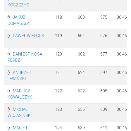
KOSZCZYC
JAKUB
118
600
575
00:46:0
DOMAGAŁA
PAWEŁ WIELGUS
119
601
576
00:46:0
DANI ESPINOSA
120
602
577
00:46:1
PEREZ
ANDRZEJ
121
624
597
00:46:1
LEWIŃSKI
MARIUSZ
122
632
605
00:46:2
KOWALCZYK
MICHAŁ
123
636
609
00:46:2
WOJASIŃSKI
MACIEJ
124
639
611
00:46:2