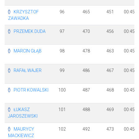
KRZYSZTOF
96
465
451
00:45:0
ZAWADKA
PRZEMEK DUDA
97
470
456
00:45:0
MARCIN GŁĄB
98
478
463
00:45:1
RAFAŁ WAJER
99
486
467
00:45:1
PIOTR KOWALSKI
100
487
468
00:45:1
ŁUKASZ
101
488
469
00:45:1
JAROSZEWSKI
MAURYCY
102
492
473
00:45:1
MACKIEWICZ