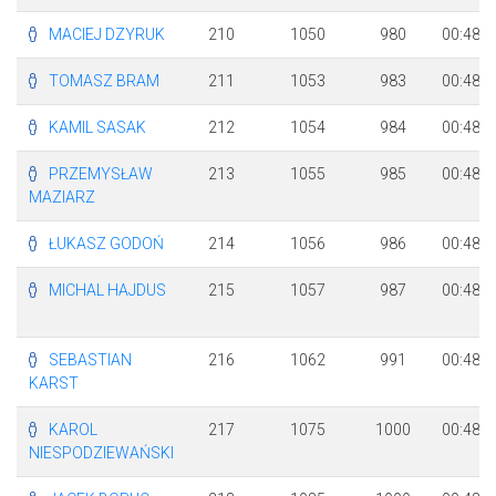
MACIEJ DZYRUK
210
1050
980
00:48:4
TOMASZ BRAM
211
1053
983
00:48:4
KAMIL SASAK
212
1054
984
00:48:4
PRZEMYSŁAW
213
1055
985
00:48:4
MAZIARZ
ŁUKASZ GODOŃ
214
1056
986
00:48:4
MICHAL HAJDUS
215
1057
987
00:48:4
SEBASTIAN
216
1062
991
00:48:4
KARST
KAROL
217
1075
1000
00:48:5
NIESPODZIEWAŃSKI