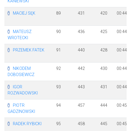
KANIEWSKI
MACIEJ SĘK
89
431
420
00:44:5
MATEUSZ
90
436
425
00:44:5
WROTECKI
PRZEMEK FATEK
91
440
428
00:44:5
NIKODEM
92
442
430
00:44:5
DOBOSIEWICZ
IGOR
93
443
431
00:44:5
ROZWADOWSKI
PIOTR
94
457
444
00:45:0
GADZINOWSKI
RADEK RYBICKI
95
458
445
00:45:0