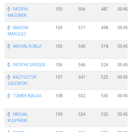
PATRYK
103
506
487
00:45:2
MAZUREK
MARCIN
104
517
498
00:45:3
MAKULEC
MICHAŁ KOBLA
105
540
518
00:45:4
PATRYK SPEISER
106
546
524
00:45:4
KRZYSZTOF
107
547
525
00:45:4
ZALEWSKI
TOMEK BIAŁAS
108
552
530
00:45:5
MICHAŁ
109
554
532
00:45:5
KULPIŃSKI