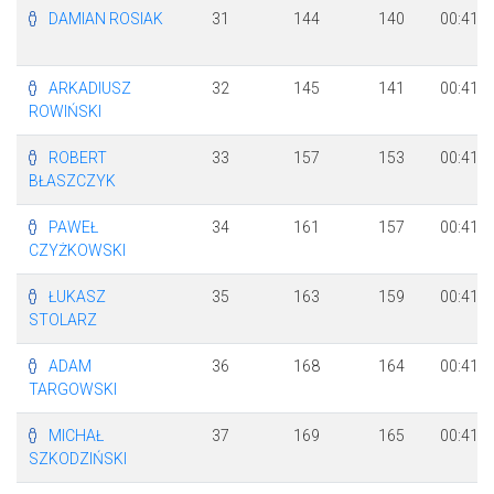
DAMIAN ROSIAK
31
144
140
00:41:1
ARKADIUSZ
32
145
141
00:41:1
ROWIŃSKI
ROBERT
33
157
153
00:41:3
BŁASZCZYK
PAWEŁ
34
161
157
00:41:4
CZYŻKOWSKI
ŁUKASZ
35
163
159
00:41:4
STOLARZ
ADAM
36
168
164
00:41:4
TARGOWSKI
MICHAŁ
37
169
165
00:41:4
SZKODZIŃSKI