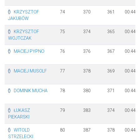
KRZYSZTOF
74
370
361
00:44:2
JAKUBÓW
KRZYSZTOF
75
374
365
00:44:2
WOJTCZAK
MACIEJ PYPNO
76
376
367
00:44:2
MACIEJ MUSOLF
77
378
369
00:44:2
DOMINIK MUCHA
78
380
371
00:44:2
ŁUKASZ
79
383
374
00:44:2
PIEKARSKI
WITOLD
80
387
378
00:44:3
STRZELECKI