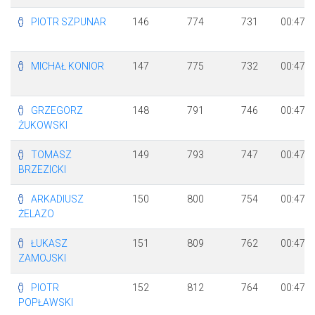
PIOTR SZPUNAR
146
774
731
00:47:1
MICHAŁ KONIOR
147
775
732
00:47:1
GRZEGORZ
148
791
746
00:47:1
ŻUKOWSKI
TOMASZ
149
793
747
00:47:1
BRZEZICKI
ARKADIUSZ
150
800
754
00:47:2
ŻELAZO
ŁUKASZ
151
809
762
00:47:2
ZAMOJSKI
PIOTR
152
812
764
00:47:2
POPŁAWSKI