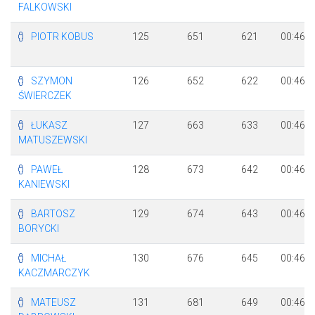
FALKOWSKI
PIOTR KOBUS
125
651
621
00:46:2
SZYMON
126
652
622
00:46:2
ŚWIERCZEK
ŁUKASZ
127
663
633
00:46:2
MATUSZEWSKI
PAWEŁ
128
673
642
00:46:3
KANIEWSKI
BARTOSZ
129
674
643
00:46:3
BORYCKI
MICHAŁ
130
676
645
00:46:3
KACZMARCZYK
MATEUSZ
131
681
649
00:46:3