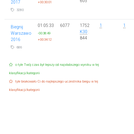
605
2017
+00:30:01
3280
01:05:33
6077
1752
1
1
Biegnij
K30
:
Warszawo
-00:38:49
844
2016
+00:34:12
686
o tyle Twój czas był lepszy od najsłabszego wyniku w tej
klasyfikacji/kategorii
tyle brakowało Ci do najlepszego uczestnika biegu w tej
klasyfikacji/kategorii