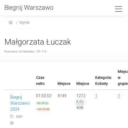
Biegnij Warszawo
Wyniki
Małgorzata Łuczak
Runnersi ze Skarbka / SP 112
Miejs
Czas
Kategoria:
w
netto
Miejsce
Miejsce
Kobiety
grupie
01:03:52
4149
1272
1
1
Biegnij
K40
:
Warszawo
-00:34:55
408
2024
+00:33:06
4589