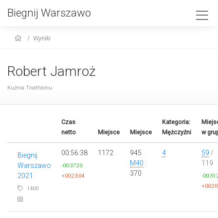
Biegnij Warszawo
Wyniki
Robert Jamroż
Kuźnia Triathlonu
Czas
Kategoria:
Miejs
netto
Miejsce
Miejsce
Mężczyźni
w gru
00:56:38
1172
945
4
59
/
Biegnij
M40
:
119
Warszawo
-00:37:20
370
2021
+00:23:04
-00:31:
+00:20
1400