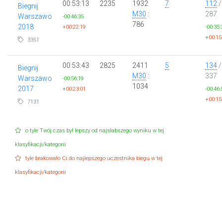
00:53:13
2235
1932
7
112
/
Biegnij
M30
:
287
Warszawo
-00:46:35
786
2018
+00:22:19
-00:35:
+00:15
3351
00:53:43
2825
2411
5
134
/
Biegnij
M30
:
337
Warszawo
-00:56:19
1034
2017
+00:23:01
-00:46:
+00:15
7131
o tyle Twój czas był lepszy od najsłabszego wyniku w tej
klasyfikacji/kategorii
tyle brakowało Ci do najlepszego uczestnika biegu w tej
klasyfikacji/kategorii