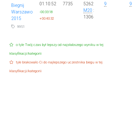
01:10:52
7735
5262
9
9
Biegnij
M20
:
Warszawo
-00:33:18
1306
2015
+00:40:32
9951
o tyle Twój czas był lepszy od najsłabszego wyniku w tej
klasyfikacji/kategorii
tyle brakowało Ci do najlepszego uczestnika biegu w tej
klasyfikacji/kategorii