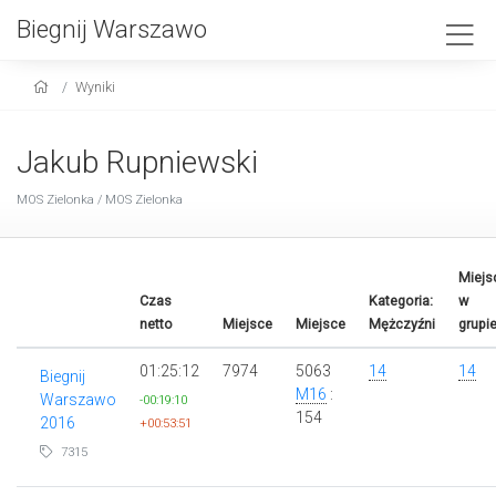
Biegnij Warszawo
Wyniki
Jakub Rupniewski
MOS Zielonka / MOS Zielonka
Miejs
Czas
Kategoria:
w
netto
Miejsce
Miejsce
Mężczyźni
grupi
01:25:12
7974
5063
14
14
Biegnij
M16
:
Warszawo
-00:19:10
154
2016
+00:53:51
7315