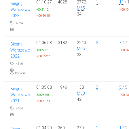
01:10:27
4028
2772
1
11
/ 
Biegnij
M65
:
Warszawo
-00:31:12
+00:19
34
2023
+00:40:15
4024
01:06:53
3182
2243
2
7
/ 7
Biegnij
M65
:
Warszawo
-00:29:31
+00:16
33
2022
+00:35:22
4110
Dyplom
01:05:08
1946
1381
2
5
/ 5
Biegnij
M60
:
Warszawo
-00:28:50
+00:13
42
2021
+00:31:34
2404
01:04:20
360
270
1
1
/ 1