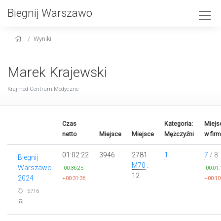
Biegnij Warszawo
Wyniki
Marek Krajewski
Krajmed Centrum Medyczne
Czas
Kategoria:
Miejs
netto
Miejsce
Miejsce
Mężczyźni
w firm
01:02:22
3946
2781
1
7
/ 8
Biegnij
M70
:
Warszawo
-00:36:25
-00:01:
12
2024
+00:31:36
+00:10
5716