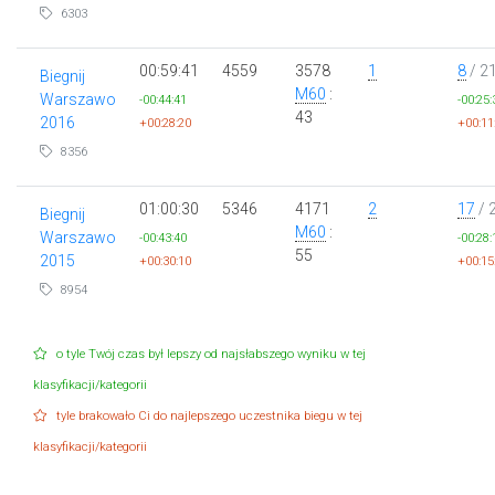
6303
00:59:41
4559
3578
1
8
/ 2
Biegnij
M60
:
Warszawo
-00:44:41
-00:25:
43
2016
+00:28:20
+00:11
8356
01:00:30
5346
4171
2
17
/ 
Biegnij
M60
:
Warszawo
-00:43:40
-00:28:
55
2015
+00:30:10
+00:15
8954
o tyle Twój czas był lepszy od najsłabszego wyniku w tej
klasyfikacji/kategorii
tyle brakowało Ci do najlepszego uczestnika biegu w tej
klasyfikacji/kategorii