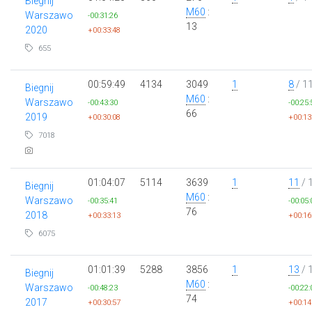
Biegnij
M60
:
Warszawo
-00:31:26
13
2020
+00:33:48
655
00:59:49
4134
3049
1
8
/ 1
Biegnij
M60
:
Warszawo
-00:43:30
-00:25:
66
2019
+00:30:08
+00:13
7018
01:04:07
5114
3639
1
11
/ 
Biegnij
M60
:
Warszawo
-00:35:41
-00:05:
76
2018
+00:33:13
+00:16
6075
01:01:39
5288
3856
1
13
/ 
Biegnij
M60
:
Warszawo
-00:48:23
-00:22:
74
2017
+00:30:57
+00:14