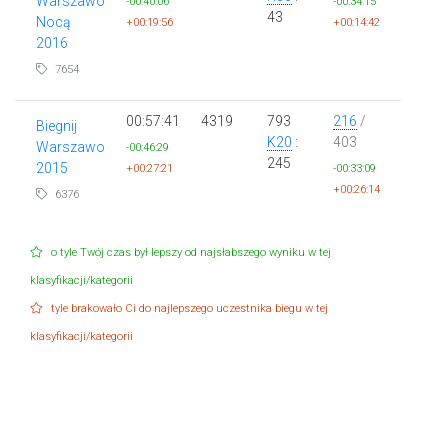
Warszawo
-00:40:06
-00:34:15
43
Nocą
+00:19:56
+00:14:42
2016
7654
00:57:41
4319
793
216
/
Biegnij
K20
:
403
Warszawo
-00:46:29
245
2015
+00:27:21
-00:33:09
+00:26:14
6376
o tyle Twój czas był lepszy od najsłabszego wyniku w tej
klasyfikacji/kategorii
tyle brakowało Ci do najlepszego uczestnika biegu w tej
klasyfikacji/kategorii