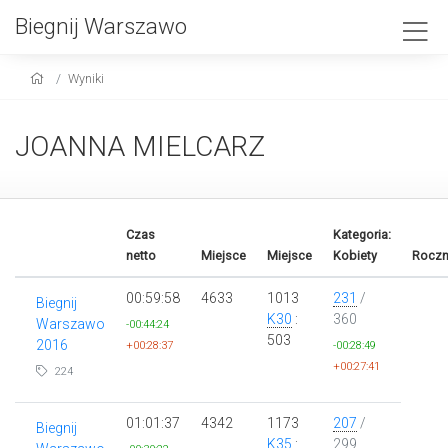
Biegnij Warszawo
Wyniki
JOANNA MIELCARZ
Czas
Kategoria:
netto
Miejsce
Miejsce
Kobiety
Roczn
00:59:58
4633
1013
231
/
Biegnij
K30
:
360
Warszawo
-00:44:24
503
2016
+00:28:37
-00:28:49
+00:27:41
224
01:01:37
4342
1173
207
/
Biegnij
K35
:
299