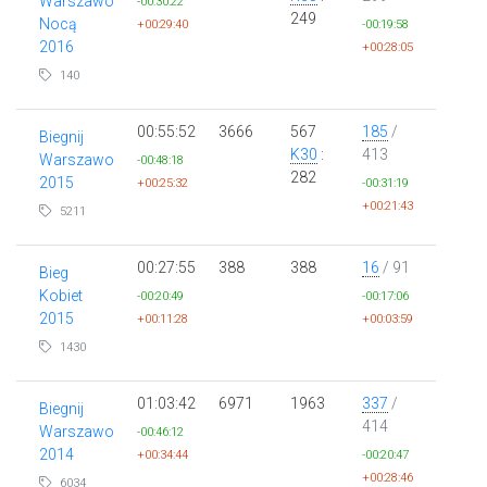
Warszawo
-00:30:22
249
Nocą
+00:29:40
-00:19:58
2016
+00:28:05
140
00:55:52
3666
567
185
/
Biegnij
K30
:
413
Warszawo
-00:48:18
282
2015
+00:25:32
-00:31:19
+00:21:43
5211
00:27:55
388
388
16
/ 91
Bieg
Kobiet
-00:20:49
-00:17:06
2015
+00:11:28
+00:03:59
1430
01:03:42
6971
1963
337
/
Biegnij
414
Warszawo
-00:46:12
2014
+00:34:44
-00:20:47
+00:28:46
6034