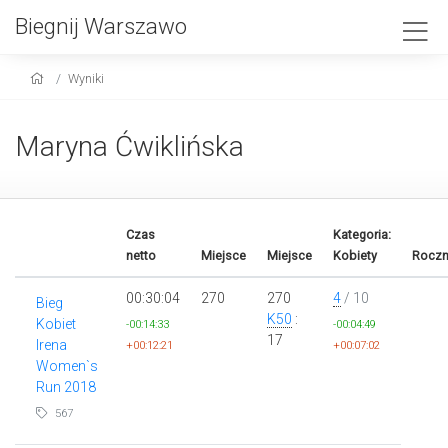
Biegnij Warszawo
Wyniki
Maryna Ćwiklińska
Czas
Kategoria:
netto
Miejsce
Miejsce
Kobiety
Roczn
00:30:04
270
270
4
/ 10
Bieg
K50
:
Kobiet
-00:14:33
-00:04:49
17
Irena
+00:12:21
+00:07:02
Women`s
Run 2018
567