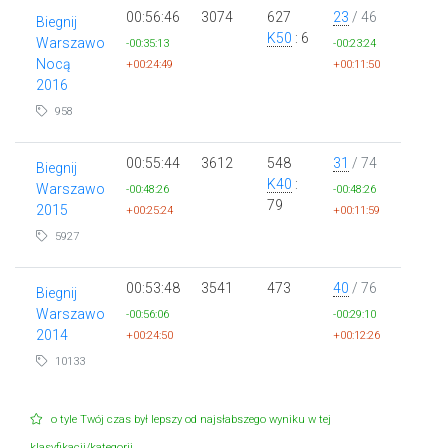
00:56:46
3074
627
23
/ 46
Biegnij
K50
: 6
Warszawo
-00:35:13
-00:23:24
Nocą
+00:24:49
+00:11:50
2016
958
00:55:44
3612
548
31
/ 74
Biegnij
K40
:
Warszawo
-00:48:26
-00:48:26
79
2015
+00:25:24
+00:11:59
5927
00:53:48
3541
473
40
/ 76
Biegnij
Warszawo
-00:56:06
-00:29:10
2014
+00:24:50
+00:12:26
10133
o tyle Twój czas był lepszy od najsłabszego wyniku w tej
klasyfikacji/kategorii