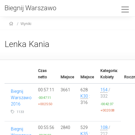
Biegnij Warszawo
Wyniki
Lenka Kania
Czas
Kategoria:
netto
Miejsce
Miejsce
Kobiety
Roczn
00:57:11
3661
628
154
/
Biegnij
K30
:
332
Warszawo
-00:47:11
316
2016
+00:25:50
-00:42:37
+00:20:08
1133
00:55:56
2840
529
108
/
Biegnij
K35
:
212