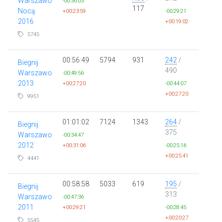
Warszawo
-00:36:03
117
Nocą
+00:23:59
-00:29:21
2016
+00:19:02
5745
00:56:49
5794
931
242
/
Biegnij
490
Warszawo
-00:49:56
2013
+00:27:20
-00:44:07
+00:27:20
9951
01:01:02
7124
1343
264
/
Biegnij
375
Warszawo
-00:34:47
2012
+00:31:06
-00:25:16
+00:25:41
4441
00:58:58
5033
619
195
/
Biegnij
313
Warszawo
-00:47:36
2011
+00:29:21
-00:28:45
+00:20:27
5545