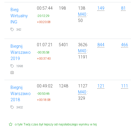
00:57:44
198
138
149
81
Bieg
M40
:
Wirtualny
-20:12:29
50
ING
+00:20:08
342
01:07:21
5401
3626
844
466
Biegnij
M40
:
Warszawo
-00:35:58
1191
2019
+00:37:40
1998
00:49:02
1248
1127
121
111
Biegnij
M40
:
Warszawo
-00:50:46
329
2018
+00:18:08
3402
o tyle Twój czas był lepszy od najsłabszego wyniku w tej