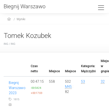
Biegnij Warszawo
Wyniki
Tomek Kozubek
ING / ING
Miejs
Czas
Kategoria:
w
netto
Miejsce
Miejsce
Mężczyźni
grupi
00:47:15
558
502
53
32
Biegnij
M45
:
Warszawo
-00:54:24
82
2023
+00:17:03
1615