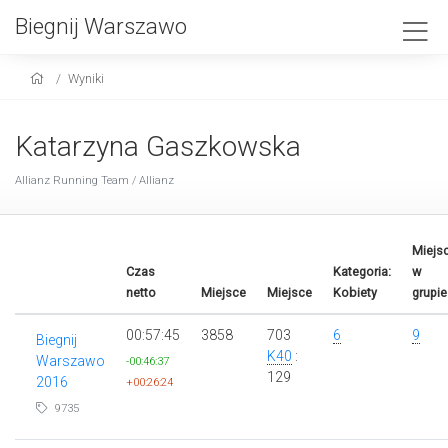
Biegnij Warszawo
Wyniki
Katarzyna Gaszkowska
Allianz Running Team / Allianz
Miejs
Czas
Kategoria:
w
netto
Miejsce
Miejsce
Kobiety
grupie
00:57:45
3858
703
6
9
Biegnij
K40
:
Warszawo
-00:46:37
129
2016
+00:26:24
9735