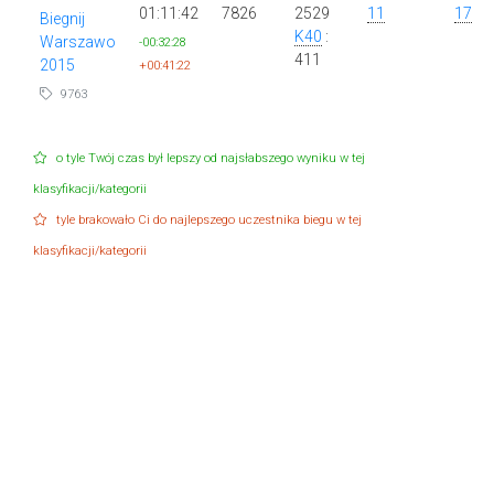
01:11:42
7826
2529
11
17
Biegnij
K40
:
Warszawo
-00:32:28
411
2015
+00:41:22
9763
o tyle Twój czas był lepszy od najsłabszego wyniku w tej
klasyfikacji/kategorii
tyle brakowało Ci do najlepszego uczestnika biegu w tej
klasyfikacji/kategorii