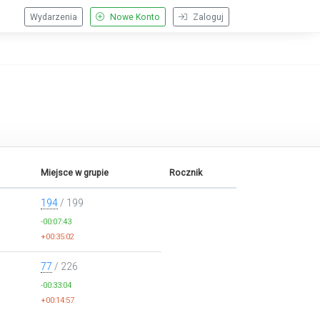
Wydarzenia
Nowe Konto
Zaloguj
Miejsce w grupie
Rocznik
194
/ 199
-00:07:43
+00:35:02
77
/ 226
-00:33:04
+00:14:57