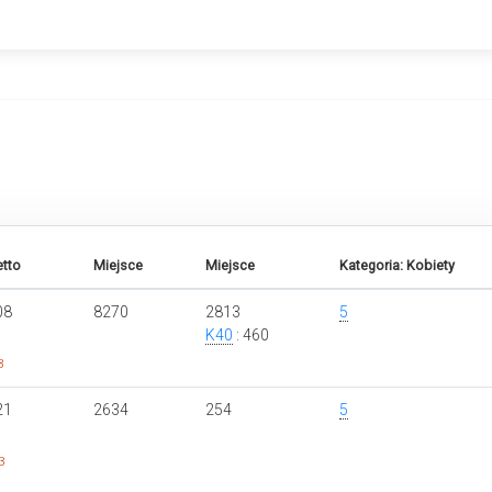
tto
Miejsce
Miejsce
Kategoria: Kobiety
08
8270
2813
5
K40
: 460
8
21
2634
254
5
3