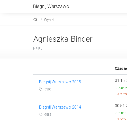
Biegnij Warszawo
Wyniki
Agnieszka Binder
HP Run
Czas ne
01:16:
Biegnij Warszawo 2015
-00:28:02
6300
+00:45:4
00:51:
Biegnij Warszawo 2014
-00:58:33
9582
+00:22:2