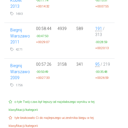
Kobiet
-00:17:14
-00:13:51
2013
+00:14:32
+00:07:55
1693
00:58:44
4939
589
191
/
Biegnij
313
Warszawo
-00:47:50
2011
+00:29:07
-00:28:59
+00:20:13
4271
00:57:26
3158
341
95
/ 219
Biegnij
Warszawo
-00:50:49
-00:35:48
2009
+00:27:33
+00:26:59
1756
o tyle Twój czas był lepszy od najsłabszego wyniku w tej
klasyfikacji/kategorii
tyle brakowało Ci do najlepszego uczestnika biegu w tej
klasyfikacji/kategorii