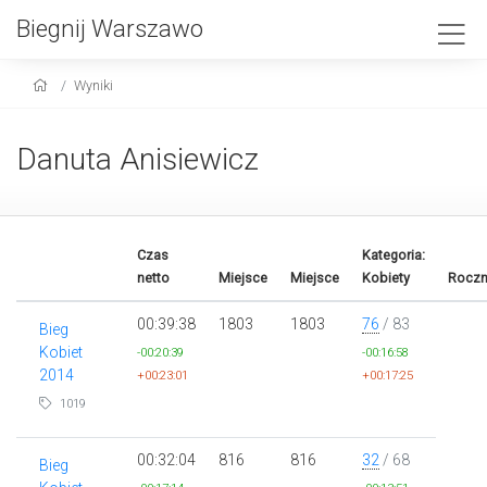
Biegnij Warszawo
Wyniki
Danuta Anisiewicz
Czas
Kategoria:
netto
Miejsce
Miejsce
Kobiety
Roczn
00:39:38
1803
1803
76
/ 83
Bieg
Kobiet
-00:20:39
-00:16:58
2014
+00:23:01
+00:17:25
1019
00:32:04
816
816
32
/ 68
Bieg