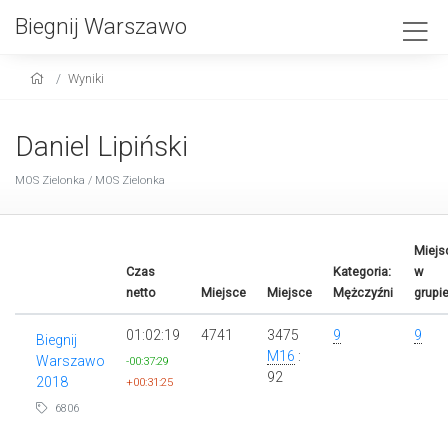
Biegnij Warszawo
Wyniki
Daniel Lipiński
MOS Zielonka / MOS Zielonka
Miejs
Czas
Kategoria:
w
netto
Miejsce
Miejsce
Mężczyźni
grupi
01:02:19
4741
3475
9
9
Biegnij
M16
:
Warszawo
-00:37:29
92
2018
+00:31:25
6806