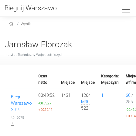
Biegnij Warszawo
Wyniki
Jarosław Florczak
Instytut Techniczny Wojsk Lotniczych
Czas
Kategoria:
Miejs
netto
Miejsce
Miejsce
Mężczyźni
w firm
00:49:52
1431
1264
1
60
/
Biegnij
M30
:
255
Warszawo
-00:53:27
522
2019
+00:20:11
-00:42:
+00:14
6675