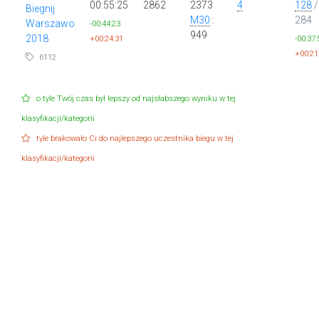
00:55:25
2862
2373
4
128
/
Biegnij
M30
:
284
Warszawo
-00:44:23
949
2018
+00:24:31
-00:37:
+00:21
6112
o tyle Twój czas był lepszy od najsłabszego wyniku w tej
klasyfikacji/kategorii
tyle brakowało Ci do najlepszego uczestnika biegu w tej
klasyfikacji/kategorii