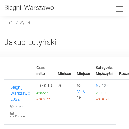
Biegnij Warszawo
Wyniki
Jakub Lutyński
Czas
Kategoria:
netto
Miejsce
Miejsce
Mężczyźni
Roczn
00:40:13
70
63
6
/ 133
Biegnij
M35
:
Warszawo
-00:56:11
-00:45:40
15
2022
+00:08:42
+00:07:44
4327
Dyplom