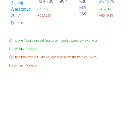
00:46:39
892
830
38
/ 329
Biegnij
M30
:
Warszawo
-01:03:23
-00:45:02
369
2017
+00:15:57
+00:10:35
6136
o tyle Twój czas był lepszy od najsłabszego wyniku w tej
klasyfikacji/kategorii
tyle brakowało Ci do najlepszego uczestnika biegu w tej
klasyfikacji/kategorii