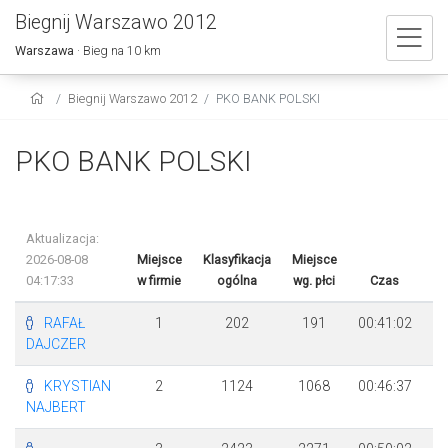
Biegnij Warszawo 2012
Warszawa
· Bieg na 10 km
Biegnij Warszawo 2012
PKO BANK POLSKI
PKO BANK POLSKI
Aktualizacja:
2026-08-08
Miejsce
Klasyfikacja
Miejsce
04:17:33
w firmie
ogólna
wg. płci
Czas
Ró
RAFAŁ
1
202
191
00:41:02
DAJCZER
KRYSTIAN
2
1124
1068
00:46:37
+
NAJBERT