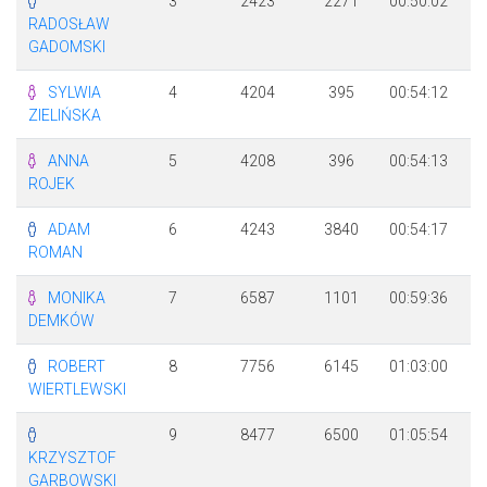
3
2423
2271
00:50:02
+
RADOSŁAW
GADOMSKI
SYLWIA
4
4204
395
00:54:12
+
ZIELIŃSKA
ANNA
5
4208
396
00:54:13
+
ROJEK
ADAM
6
4243
3840
00:54:17
+
ROMAN
MONIKA
7
6587
1101
00:59:36
+
DEMKÓW
ROBERT
8
7756
6145
01:03:00
+
WIERTLEWSKI
9
8477
6500
01:05:54
+
KRZYSZTOF
GARBOWSKI