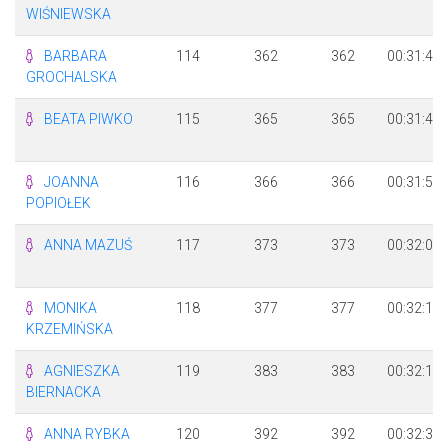
WIŚNIEWSKA
BARBARA
114
362
362
00:31:48
GROCHALSKA
BEATA PIWKO
115
365
365
00:31:49
JOANNA
116
366
366
00:31:50
POPIOŁEK
ANNA MAZUŚ
117
373
373
00:32:07
MONIKA
118
377
377
00:32:13
KRZEMIŃSKA
AGNIESZKA
119
383
383
00:32:19
BIERNACKA
ANNA RYBKA
120
392
392
00:32:32