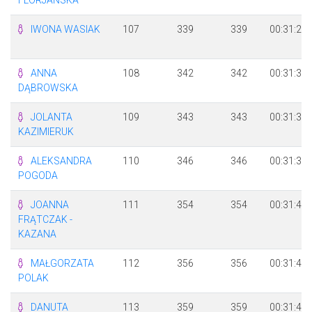
IWONA WASIAK
107
339
339
00:31:28
ANNA
108
342
342
00:31:32
DĄBROWSKA
JOLANTA
109
343
343
00:31:34
KAZIMIERUK
ALEKSANDRA
110
346
346
00:31:37
POGODA
JOANNA
111
354
354
00:31:44
FRĄTCZAK -
KAZANA
MAŁGORZATA
112
356
356
00:31:45
POLAK
DANUTA
113
359
359
00:31:47