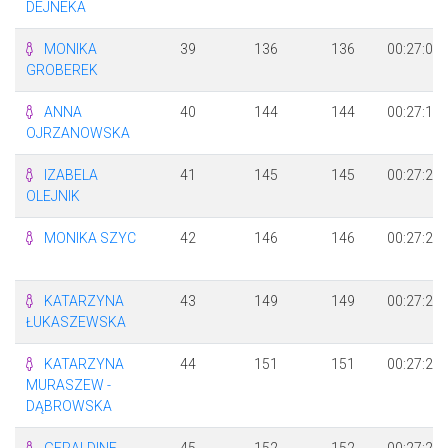
DEJNEKA
MONIKA
39
136
136
00:27:02
GROBEREK
ANNA
40
144
144
00:27:17
OJRZANOWSKA
IZABELA
41
145
145
00:27:25
OLEJNIK
MONIKA SZYC
42
146
146
00:27:27
KATARZYNA
43
149
149
00:27:29
ŁUKASZEWSKA
KATARZYNA
44
151
151
00:27:29
MURASZEW -
DĄBROWSKA
GERALDINE
45
152
152
00:27:29