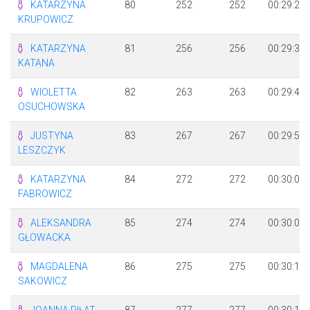
KATARZYNA
80
252
252
00:29:28
KRUPOWICZ
KATARZYNA
81
256
256
00:29:38
KATANA
WIOLETTA
82
263
263
00:29:46
OSUCHOWSKA
JUSTYNA
83
267
267
00:29:56
LESZCZYK
KATARZYNA
84
272
272
00:30:05
FABROWICZ
ALEKSANDRA
85
274
274
00:30:08
GŁOWACKA
MAGDALENA
86
275
275
00:30:10
SAKOWICZ
JOANNA PIŁAT
87
277
277
00:30:10