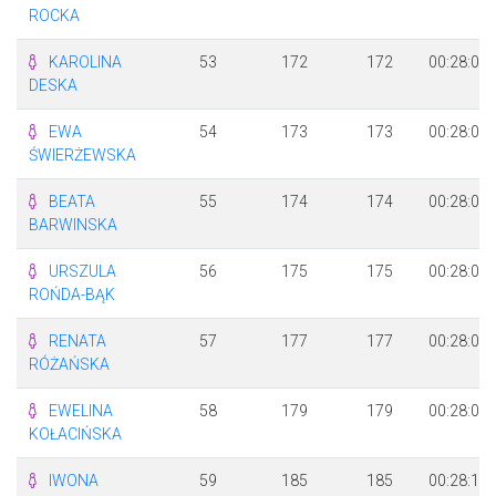
ROCKA
KAROLINA
53
172
172
00:28:02
DESKA
EWA
54
173
173
00:28:02
ŚWIERŻEWSKA
BEATA
55
174
174
00:28:03
BARWINSKA
URSZULA
56
175
175
00:28:05
ROŃDA-BĄK
RENATA
57
177
177
00:28:05
RÓŻAŃSKA
EWELINA
58
179
179
00:28:09
KOŁACIŃSKA
IWONA
59
185
185
00:28:13