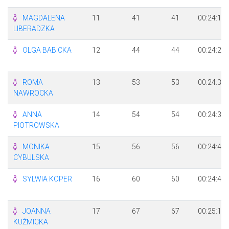
MAGDALENA
11
41
41
00:24:19
LIBERADZKA
OLGA BABICKA
12
44
44
00:24:24
ROMA
13
53
53
00:24:36
NAWROCKA
ANNA
14
54
54
00:24:38
PIOTROWSKA
MONIKA
15
56
56
00:24:42
CYBULSKA
SYLWIA KOPER
16
60
60
00:24:49
JOANNA
17
67
67
00:25:17
KUŹMICKA