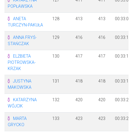
POPŁAWSKA
ANETA
128
413
413
00:33:09
TURCZYN-PAKUŁA
ANNA FRYŚ-
129
416
416
00:33:15
STAŃCZAK
ELŻBIETA
130
417
417
00:33:15
PIOTROWSKA-
KRZAK
JUSTYNA
131
418
418
00:33:16
MAKOWSKA
KATARZYNA
132
420
420
00:33:21
WÓJCIK
MARTA
133
423
423
00:33:23
GRYCKO