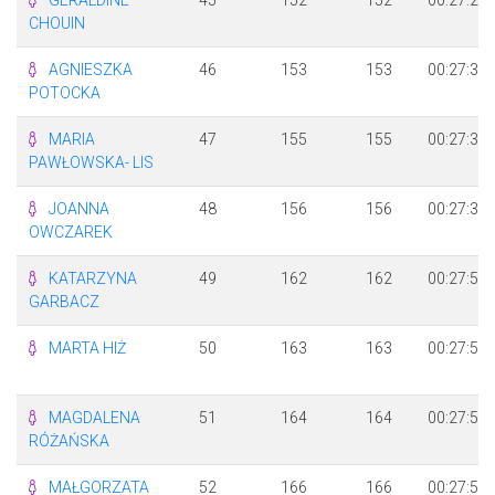
CHOUIN
AGNIESZKA
46
153
153
00:27:30
POTOCKA
MARIA
47
155
155
00:27:32
PAWŁOWSKA- LIS
JOANNA
48
156
156
00:27:36
OWCZAREK
KATARZYNA
49
162
162
00:27:50
GARBACZ
MARTA HIŻ
50
163
163
00:27:50
MAGDALENA
51
164
164
00:27:53
RÓŻAŃSKA
MAŁGORZATA
52
166
166
00:27:56