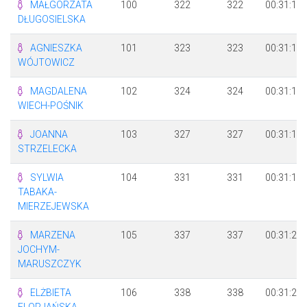
MAŁGORZATA
100
322
322
00:31:10
DŁUGOSIELSKA
AGNIESZKA
101
323
323
00:31:10
WÓJTOWICZ
MAGDALENA
102
324
324
00:31:10
WIECH-POŚNIK
JOANNA
103
327
327
00:31:13
STRZELECKA
SYLWIA
104
331
331
00:31:19
TABAKA-
MIERZEJEWSKA
MARZENA
105
337
337
00:31:27
JOCHYM-
MARUSZCZYK
ELŻBIETA
106
338
338
00:31:28
FLORJAŃSKA