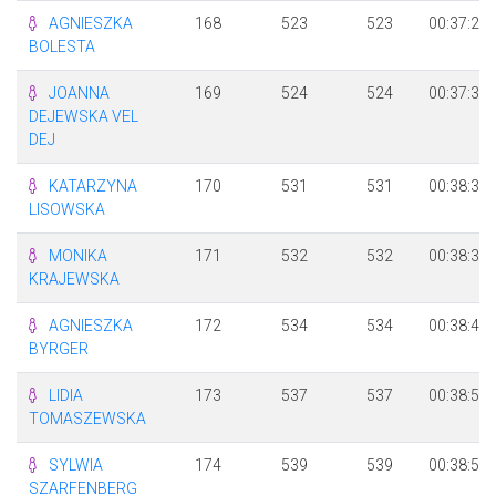
AGNIESZKA
168
523
523
00:37:27
BOLESTA
JOANNA
169
524
524
00:37:31
DEJEWSKA VEL
DEJ
KATARZYNA
170
531
531
00:38:35
LISOWSKA
MONIKA
171
532
532
00:38:38
KRAJEWSKA
AGNIESZKA
172
534
534
00:38:46
BYRGER
LIDIA
173
537
537
00:38:50
TOMASZEWSKA
SYLWIA
174
539
539
00:38:58
SZARFENBERG