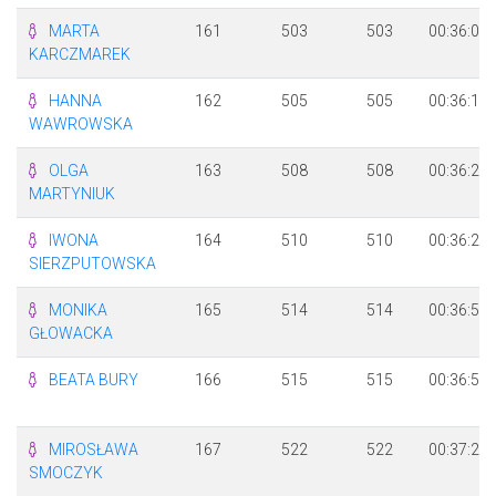
MARTA
161
503
503
00:36:09
KARCZMAREK
HANNA
162
505
505
00:36:13
WAWROWSKA
OLGA
163
508
508
00:36:22
MARTYNIUK
IWONA
164
510
510
00:36:27
SIERZPUTOWSKA
MONIKA
165
514
514
00:36:50
GŁOWACKA
BEATA BURY
166
515
515
00:36:50
MIROSŁAWA
167
522
522
00:37:26
SMOCZYK