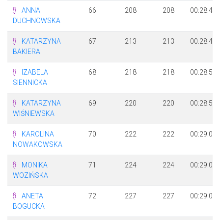
ANNA
66
208
208
00:28:41
DUCHNOWSKA
KATARZYNA
67
213
213
00:28:46
BAKIERA
IZABELA
68
218
218
00:28:57
SIENNICKA
KATARZYNA
69
220
220
00:28:58
WIŚNIEWSKA
KAROLINA
70
222
222
00:29:01
NOWAKOWSKA
MONIKA
71
224
224
00:29:03
WOZIŃSKA
ANETA
72
227
227
00:29:03
BOGUCKA