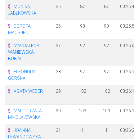
MONIKA
25
87
87
00:25:49
JABŁKOWSKA
DOROTA
26
90
90
00:25:54
MACIEJEC
MAGDALENA
27
92
92
00:26:02
WANIEWSKA-
BOBIN
ELEONORA
28
97
97
00:26:11
GÓRSKA
AGATA WEBER
29
102
102
00:26:14
MAŁGORZATA
30
103
103
00:26:14
MIKOŁAJEWSKA
JOANNA
31
111
111
00:26:31
LEWANDOWSKA