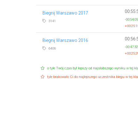
00:55:
Biegnij Warszawo 2017
-00:54:05
3141
+00:25:1
00:56:
Biegnij Warszawo 2016
-00:47:32
6406
+00:25:2
o tyle Twój czas był lepszy od najsłabszego wyniku w tej kla
tyle brakowało Ci do najlepszego uczestnika biegu w tej klas