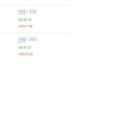
169
/ 326
-00:32:19
+00:21:59
168
/ 360
-00:31:57
+00:24:33