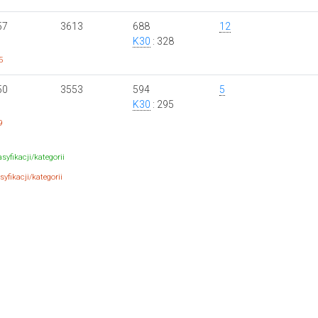
57
3613
688
12
K30
: 328
5
50
3553
594
5
K30
: 295
9
syfikacji/kategorii
yfikacji/kategorii