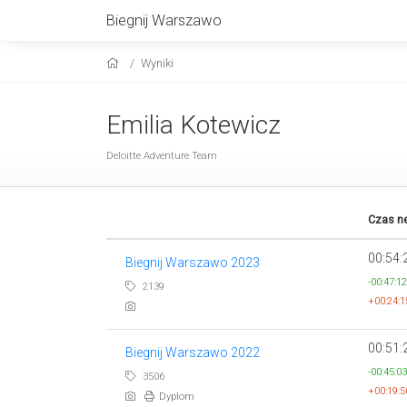
Biegnij Warszawo
Wyniki
Emilia Kotewicz
Deloitte Adventure Team
Czas ne
00:54:
Biegnij Warszawo 2023
-00:47:12
2139
+00:24:1
00:51:
Biegnij Warszawo 2022
-00:45:03
3506
+00:19:5
Dyplom