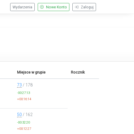
Wydarzenia
Nowe Konto
Zaloguj
Miejsce w grupie
Rocznik
73
/ 178
-00:27:13
+00:16:14
50
/ 162
-00:32:20
+00:12:27