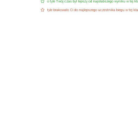
o tyle Twój czas był lepszy od najsłabszego wyniku w tej kla
tyle brakowało Ci do najlepszego uczestnika biegu w tej klas