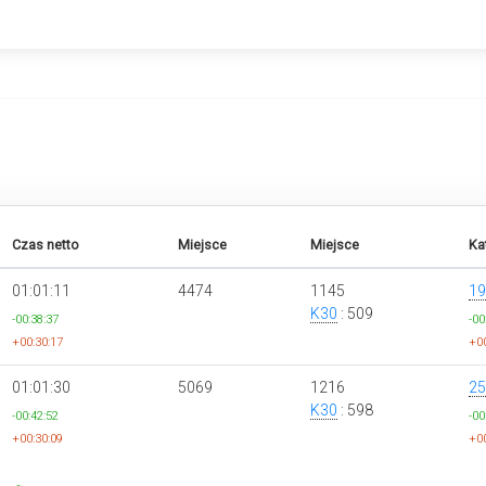
Czas netto
Miejsce
Miejsce
Ka
01:01:11
4474
1145
19
K30
: 509
-00:38:37
-00
+00:30:17
+00
01:01:30
5069
1216
25
K30
: 598
-00:42:52
-00
+00:30:09
+00