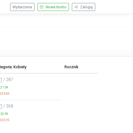
Wydarzenia
Nowe Konto
Zaloguj
tegoria: Kobiety
Rocznik
1
/ 287
:27:39
:23:43
1
/ 368
:32:39
:22:25