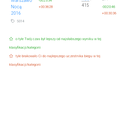
Warszawo
-00:23:34
415
Nocą
+00:36:28
-00:20:46
2016
+00:30:36
5014
o tyle Twój czas był lepszy od najsłabszego wyniku w tej
klasyfikacji/kategorii
tyle brakowało Ci do najlepszego uczestnika biegu w tej
klasyfikacji/kategorii