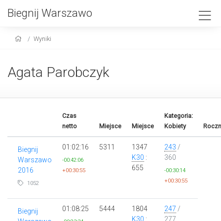
Biegnij Warszawo
Wyniki
Agata Parobczyk
Czas
Kategoria:
netto
Miejsce
Miejsce
Kobiety
Roczn
01:02:16
5311
1347
243
/
Biegnij
K30
:
360
Warszawo
-00:42:06
655
2016
+00:30:55
-00:30:14
+00:30:55
1052
01:08:25
5444
1804
247
/
Biegnij
K30
:
277