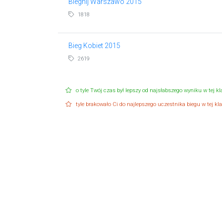
Biegnij Warszawo 2015
1818
Bieg Kobiet 2015
2619
o tyle Twój czas był lepszy od najsłabszego wyniku w tej kla
tyle brakowało Ci do najlepszego uczestnika biegu w tej klas