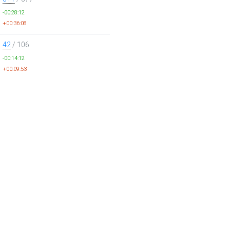
-00:28:12
+00:36:08
42
/ 106
-00:14:12
+00:09:53