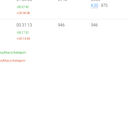
K30
: 975
-00:37:42
+00:36:08
00:31:13
946
946
-00:17:31
+00:14:46
syfikacji/kategorii
yfikacji/kategorii