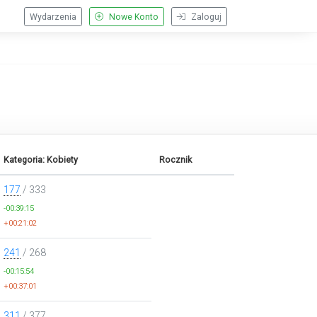
Wydarzenia
Nowe Konto
Zaloguj
Kategoria: Kobiety
Rocznik
177
/ 333
-00:39:15
+00:21:02
241
/ 268
-00:15:54
+00:37:01
311
/ 377