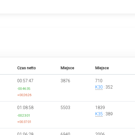
Czas netto
Miejsce
Miejsce
00:57:47
3876
710
K30
: 352
-00:46:35
+00:26:26
01:08:58
5503
1839
K35
: 389
-00:23:01
+00:37:01
01:06:28
6940
2006