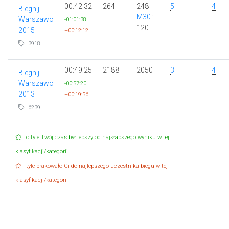
00:42:32
264
248
5
4
Biegnij
M30
:
Warszawo
-01:01:38
120
2015
+00:12:12
3918
00:49:25
2188
2050
3
4
Biegnij
Warszawo
-00:57:20
2013
+00:19:56
6239
o tyle Twój czas był lepszy od najsłabszego wyniku w tej
klasyfikacji/kategorii
tyle brakowało Ci do najlepszego uczestnika biegu w tej
klasyfikacji/kategorii