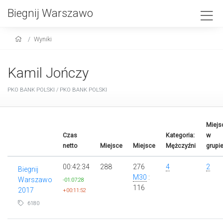
Biegnij Warszawo
Wyniki
Kamil Jończy
PKO BANK POLSKI / PKO BANK POLSKI
Miejs
Czas
Kategoria:
w
netto
Miejsce
Miejsce
Mężczyźni
grupi
00:42:34
288
276
4
2
Biegnij
M30
:
Warszawo
-01:07:28
116
2017
+00:11:52
6180