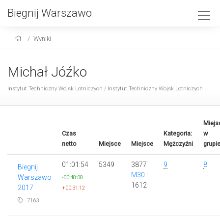
Biegnij Warszawo
Wyniki
Michał Jóźko
Instytut Techniczny Wojsk Lotniczych / Instytut Techniczny Wojsk Lotniczych
Miejs
Czas
Kategoria:
w
netto
Miejsce
Miejsce
Mężczyźni
grupi
01:01:54
5349
3877
9
8
Biegnij
M30
:
Warszawo
-00:48:08
1612
2017
+00:31:12
7163