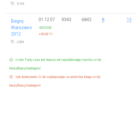
6754
01:12:07
9343
6842
8
13
Biegnij
Warszawo
-00:23:42
2012
+00:42:11
2099
o tyle Twój czas był lepszy od najsłabszego wyniku w tej
klasyfikacji/kategorii
tyle brakowało Ci do najlepszego uczestnika biegu w tej
klasyfikacji/kategorii