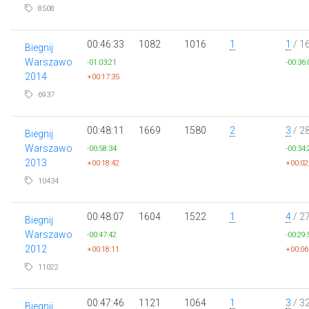
8508
00:46:33
1082
1016
1
1
/ 1
Biegnij
Warszawo
-01:03:21
-00:36:
2014
+00:17:35
6937
00:48:11
1669
1580
2
3
/ 2
Biegnij
Warszawo
-00:58:34
-00:34:
2013
+00:18:42
+00:02
10434
00:48:07
1604
1522
1
4
/ 2
Biegnij
Warszawo
-00:47:42
-00:29:
2012
+00:18:11
+00:06
11022
00:47:46
1121
1064
1
3
/ 3
Biegnij