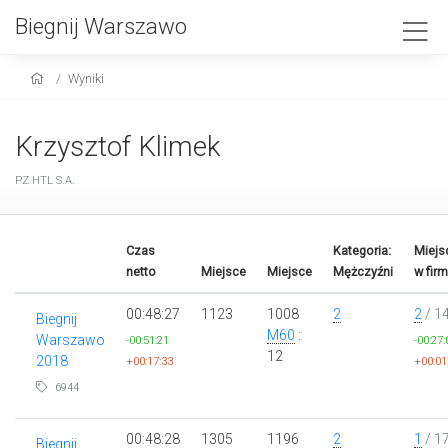
Biegnij Warszawo
Wyniki
Krzysztof Klimek
PZ HTL S.A.
Czas
Kategoria:
Miejs
netto
Miejsce
Miejsce
Mężczyźni
w firm
00:48:27
1123
1008
2
2
/ 1
Biegnij
M60
:
Warszawo
-00:51:21
-00:27:
12
2018
+00:17:33
+00:01
6944
00:48:28
1305
1196
2
1
/ 1
Biegnij