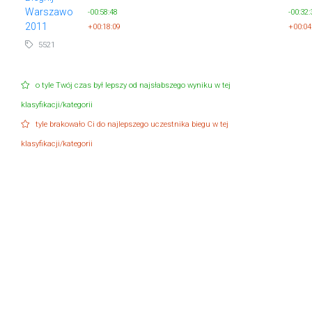
Warszawo
-00:58:48
-00:32:
2011
+00:18:09
+00:04
5521
o tyle Twój czas był lepszy od najsłabszego wyniku w tej
klasyfikacji/kategorii
tyle brakowało Ci do najlepszego uczestnika biegu w tej
klasyfikacji/kategorii