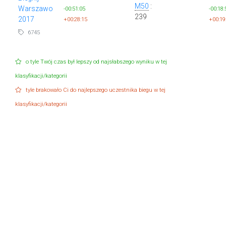
M50
:
Warszawo
-00:51:05
-00:18:
239
2017
+00:28:15
+00:19
6745
o tyle Twój czas był lepszy od najsłabszego wyniku w tej
klasyfikacji/kategorii
tyle brakowało Ci do najlepszego uczestnika biegu w tej
klasyfikacji/kategorii