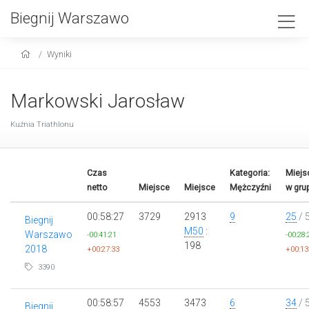
Biegnij Warszawo
Wyniki
Markowski Jarosław
Kuźnia Triathlonu
Czas
Kategoria:
Miejs
netto
Miejsce
Miejsce
Mężczyźni
w gru
00:58:27
3729
2913
9
25
/ 
Biegnij
M50
:
Warszawo
-00:41:21
-00:28:
198
2018
+00:27:33
+00:13
3390
00:58:57
4553
3473
6
34
/ 
Biegnij