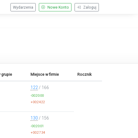
Wydarzenia
Nowe Konto
Zaloguj
 grupie
Miejsce w firmie
Rocznik
122
/ 166
-00:20:00
+00:24:22
130
/ 156
-00:20:01
+00:27:34