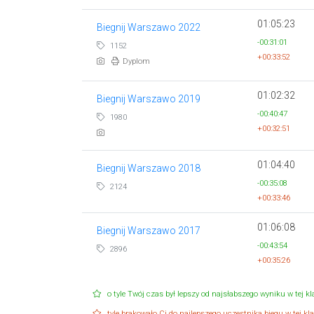
01:05:23
Biegnij Warszawo 2022
-00:31:01
1152
+00:33:52
Dyplom
01:02:32
Biegnij Warszawo 2019
-00:40:47
1980
+00:32:51
01:04:40
Biegnij Warszawo 2018
-00:35:08
2124
+00:33:46
01:06:08
Biegnij Warszawo 2017
-00:43:54
2896
+00:35:26
o tyle Twój czas był lepszy od najsłabszego wyniku w tej kla
tyle brakowało Ci do najlepszego uczestnika biegu w tej klas