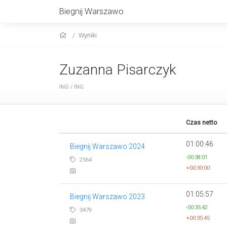
Biegnij Warszawo
Wyniki
Zuzanna Pisarczyk
ING / ING
Czas netto
01:00:46
Biegnij Warszawo 2024
-00:38:01
2564
+00:30:00
01:05:57
Biegnij Warszawo 2023
-00:35:42
3479
+00:35:45