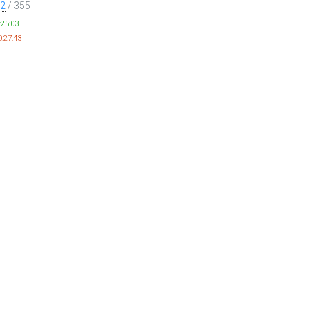
2
/ 355
:25:03
:27:43