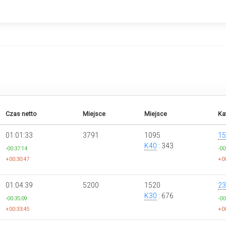
Czas netto
Miejsce
Miejsce
Ka
01:01:33
3791
1095
15
K40
: 343
-00:37:14
-00
+00:30:47
+00
01:04:39
5200
1520
23
K30
: 676
-00:35:09
-00
+00:33:45
+00