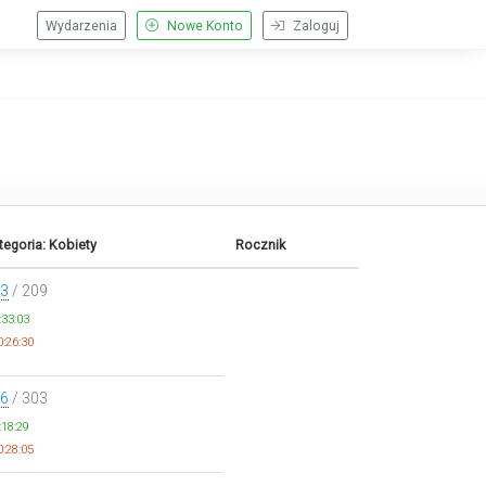
Wydarzenia
Nowe Konto
Zaloguj
tegoria: Kobiety
Rocznik
3
/ 209
:33:03
:26:30
6
/ 303
:18:29
:28:05