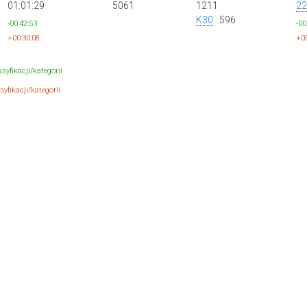
01:01:29
5061
1211
22
K30
: 596
-00:42:53
-00
+00:30:08
+00
syfikacji/kategorii
yfikacji/kategorii