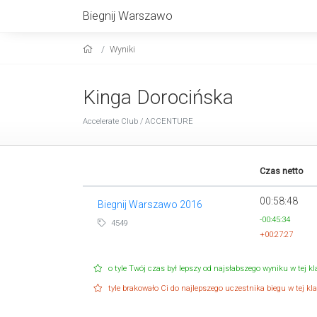
Biegnij Warszawo
Wyniki
Kinga Dorocińska
Accelerate Club / ACCENTURE
Czas netto
00:58:48
Biegnij Warszawo 2016
-00:45:34
4549
+00:27:27
o tyle Twój czas był lepszy od najsłabszego wyniku w tej kla
tyle brakowało Ci do najlepszego uczestnika biegu w tej klas