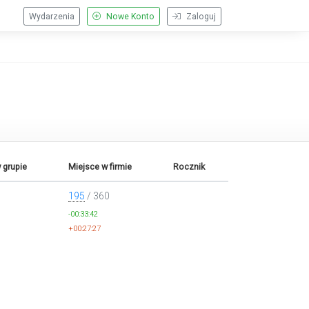
Wydarzenia
Nowe Konto
Zaloguj
 grupie
Miejsce w firmie
Rocznik
195
/ 360
-00:33:42
+00:27:27