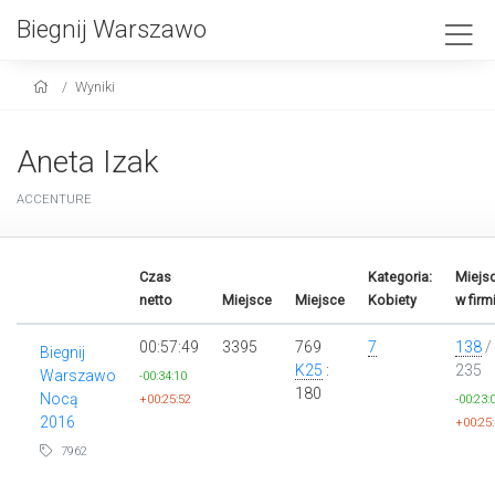
Biegnij Warszawo
Wyniki
Aneta Izak
ACCENTURE
Czas
Kategoria:
Miejs
netto
Miejsce
Miejsce
Kobiety
w firm
00:57:49
3395
769
7
138
/
Biegnij
K25
:
235
Warszawo
-00:34:10
180
Nocą
+00:25:52
-00:23:
2016
+00:25
7962