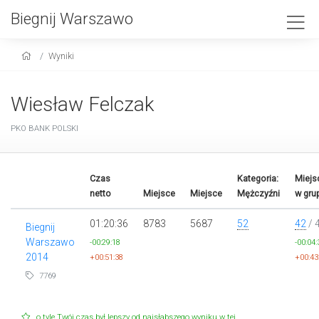
Biegnij Warszawo
Wyniki
Wiesław Felczak
PKO BANK POLSKI
Czas
Kategoria:
Miejs
netto
Miejsce
Miejsce
Mężczyźni
w gru
01:20:36
8783
5687
52
42
/ 
Biegnij
Warszawo
-00:29:18
-00:04:
2014
+00:51:38
+00:43
7769
o tyle Twój czas był lepszy od najsłabszego wyniku w tej