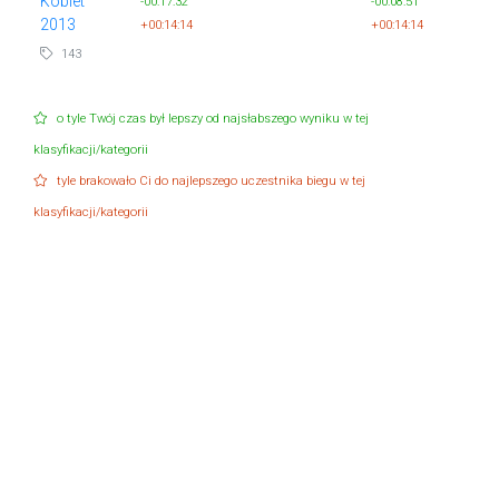
Kobiet
-00:17:32
-00:08:51
2013
+00:14:14
+00:14:14
143
o tyle Twój czas był lepszy od najsłabszego wyniku w tej
klasyfikacji/kategorii
tyle brakowało Ci do najlepszego uczestnika biegu w tej
klasyfikacji/kategorii