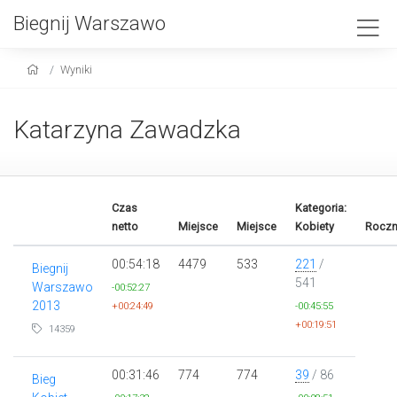
Biegnij Warszawo
Wyniki
Katarzyna Zawadzka
Czas
Kategoria:
netto
Miejsce
Miejsce
Kobiety
Roczn
00:54:18
4479
533
221
/
Biegnij
541
Warszawo
-00:52:27
2013
+00:24:49
-00:45:55
+00:19:51
14359
00:31:46
774
774
39
/ 86
Bieg