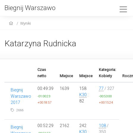
Biegnij Warszawo
Wyniki
Katarzyna Rudnicka
Czas
Kategoria:
netto
Miejsce
Miejsce
Kobiety
Roczn
00:49:39
1639
158
77
/ 327
Biegnij
K30
:
Warszawo
-01:00:23
-00:53:00
82
2017
+00:18:57
+00:15:24
2666
00:52:29
2162
242
108
/
Biegnij
K30
:
350