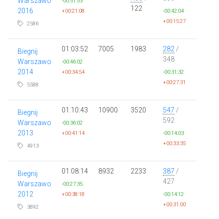
Warszawo
-00:51:53
122
2016
+00:21:08
-00:42:04
+00:15:27
2586
01:03:52
7005
1983
282
/
Biegnij
348
Warszawo
-00:46:02
2014
+00:34:54
-00:31:32
+00:27:31
5588
01:10:43
10900
3520
547
/
Biegnij
592
Warszawo
-00:36:02
2013
+00:41:14
-00:14:03
+00:33:35
4913
01:08:14
8932
2233
387
/
Biegnij
427
Warszawo
-00:27:35
2012
+00:38:18
-00:14:12
+00:31:00
3892