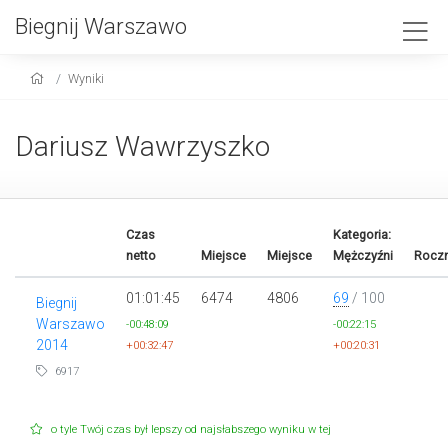
Biegnij Warszawo
Wyniki
Dariusz Wawrzyszko
Czas
Kategoria:
netto
Miejsce
Miejsce
Mężczyźni
Roczn
01:01:45
6474
4806
69
/ 100
Biegnij
Warszawo
-00:48:09
-00:22:15
2014
+00:32:47
+00:20:31
6917
o tyle Twój czas był lepszy od najsłabszego wyniku w tej