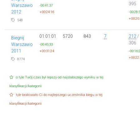
395
Warszawo
-00:41:37
2012
+00:24:16
-00:28:
+00:20
548
01:01:01
5720
843
7
212
/
Biegnij
306
Warszawo
-00:45:33
2011
+00:31:24
-00:16:
+00:22
8774
o tyle Twój czas był lepszy od najsłabszego wyniku w tej
klasyfikacji/kategorii
tyle brakowało Ci do najlepszego uczestnika biegu w tej
klasyfikacji/kategorii