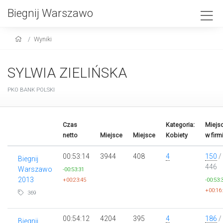
Biegnij Warszawo
Wyniki
SYLWIA ZIELIŃSKA
PKO BANK POLSKI
Czas
Kategoria:
Miejs
netto
Miejsce
Miejsce
Kobiety
w firm
00:53:14
3944
408
4
150
/
Biegnij
446
Warszawo
-00:53:31
2013
+00:23:45
-00:53:
+00:16
369
00:54:12
4204
395
4
186
/
Biegnij