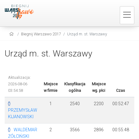
Biegnij Warszawo 2017
Urząd m. st. Warszawy
Urząd m. st. Warszawy
Aktualizacja:
2026-08-06
Miejsce
Klasyfikacja
Miejsce
03:54:58
w firmie
ogólna
wg. płci
Czas
R
1
2540
2200
00:52:47
PRZEMYSŁAW
KIJANOWSKI
WALDEMAR
2
3566
2896
00:55:48
ŻÓŁCIŃSKI