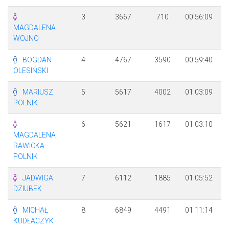
3
3667
710
00:56:09
MAGDALENA
WOJNO
BOGDAN
4
4767
3590
00:59:40
OLESIŃSKI
MARIUSZ
5
5617
4002
01:03:09
+
POLNIK
6
5621
1617
01:03:10
+
MAGDALENA
RAWICKA-
POLNIK
JADWIGA
7
6112
1885
01:05:52
+
DZIUBEK
MICHAŁ
8
6849
4491
01:11:14
+
KUDŁACZYK