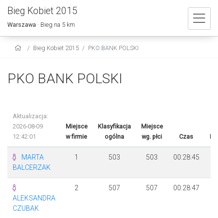
Bieg Kobiet 2015
Warszawa
· Bieg na 5 km
Bieg Kobiet 2015
PKO BANK POLSKI
PKO BANK POLSKI
Aktualizacja:
2026-08-09
Miejsce
Klasyfikacja
Miejsce
12:42:01
w firmie
ogólna
wg. płci
Czas
Ró
MARTA
1
503
503
00:28:45
BALCERZAK
2
507
507
00:28:47
+
ALEKSANDRA
CZUBAK