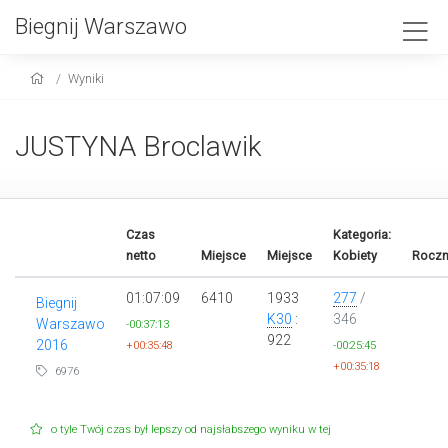
Biegnij Warszawo
Wyniki
JUSTYNA Broclawik
Czas
Kategoria:
netto
Miejsce
Miejsce
Kobiety
Roczn
01:07:09
6410
1933
277
/
Biegnij
K30
:
346
Warszawo
-00:37:13
922
2016
+00:35:48
-00:25:45
+00:35:18
6976
o tyle Twój czas był lepszy od najsłabszego wyniku w tej