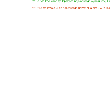
o tyle Twój czas był lepszy od najsłabszego wyniku w tej kla
tyle brakowało Ci do najlepszego uczestnika biegu w tej klas