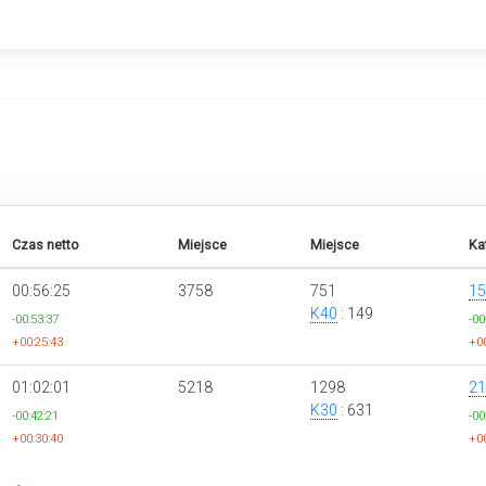
Czas netto
Miejsce
Miejsce
Ka
00:56:25
3758
751
15
K40
: 149
-00:53:37
-00
+00:25:43
+00
01:02:01
5218
1298
21
K30
: 631
-00:42:21
-00
+00:30:40
+00