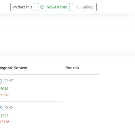
Wydarzenia
Nowe Konto
Zaloguj
tegoria: Kobiety
Rocznik
1
/ 289
:50:12
:25:43
9
/ 332
:37:47
:24:58