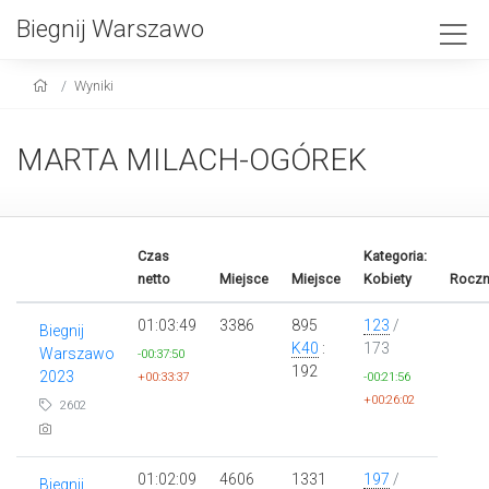
Biegnij Warszawo
Wyniki
MARTA MILACH-OGÓREK
Czas
Kategoria:
netto
Miejsce
Miejsce
Kobiety
Roczn
01:03:49
3386
895
123
/
Biegnij
K40
:
173
Warszawo
-00:37:50
192
2023
+00:33:37
-00:21:56
+00:26:02
2602
01:02:09
4606
1331
197
/
Biegnij