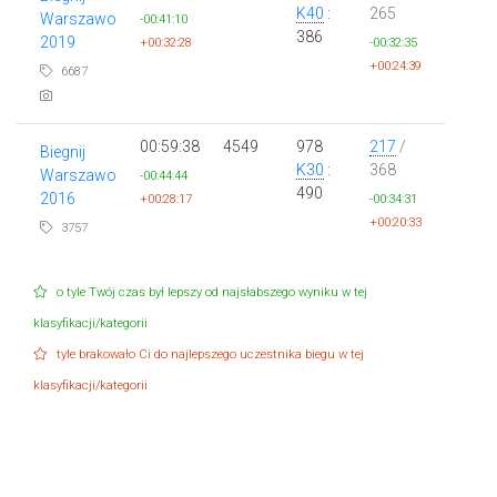
K40
:
265
Warszawo
-00:41:10
386
2019
+00:32:28
-00:32:35
+00:24:39
6687
00:59:38
4549
978
217
/
Biegnij
K30
:
368
Warszawo
-00:44:44
490
2016
+00:28:17
-00:34:31
+00:20:33
3757
o tyle Twój czas był lepszy od najsłabszego wyniku w tej
klasyfikacji/kategorii
tyle brakowało Ci do najlepszego uczestnika biegu w tej
klasyfikacji/kategorii